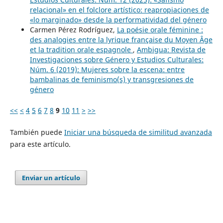
relacional» en el folclore artístico: reapropiaciones de
«lo marginado» desde la performatividad del género
Carmen Pérez Rodríguez,
La poésie orale féminine :
des analogies entre la lyrique française du Moyen Âge
et la tradition orale espagnole
,
Ambigua: Revista de
Investigaciones sobre Género y Estudios Culturales:
Núm. 6 (2019): Mujeres sobre la escena: entre
bambalinas de feminismo(s) y transgresiones de
género
<<
<
4
5
6
7
8
9
10
11
>
>>
También puede
Iniciar una búsqueda de similitud avanzada
para este artículo.
Enviar un artículo