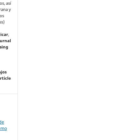
s, así
rana y
dos
ss)
icar
,
ournal
sing
ajos
rticle
de
ismo