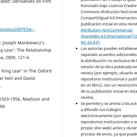
lated: Derivatives on Film
licenciado bajo Licencia Creati
Commons Atribución-NoComer
CompartirIgual 4.0 Internaciona
publicación inicial en esta revis
douglas200703#:~
.
Attribution-NonCommercial-
ShareAlike 4.0 International (C
NC-SA 4.0)
y: Joseph Mankiewicz’s
Las autorías pueden establece
g Lear’: The Relationship
separado acuerdos adicionales
, 2009, 121-6.
la distribución no exclusiva de 
versión de la obra publicada en
 King Lear’ in The Oxford
revista (por ejemplo, situarlo 
l Neil and David
repositorio institucional o publ
en un libro), con un reconocim
.
de su publicación inicial en est
revista.
, 1929-1956. Madison and
Se permite y se anima a las aut
000
a difundir sus trabajos
electrónicamente (por ejemplo
repositorios institucionales o 
propio sitio web) antes y duran
proceso de envío, ya que pued