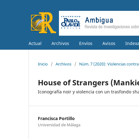
Actual
Archivos
Envíos
Avisos
Indexa
Inicio
/
Archivos
/
Núm. 7 (2020): Violencias contra 
House of Strangers (Mankie
Iconografía noir y violencia con un trasfondo s
Francisca Portillo
Universidad de Málaga