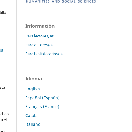
illo
Información
Para lectores/as
Para autores/as
ual
Para bibliotecarios/as
Idioma
sta
English
Español (España)
Français (France)
echos
Català
ta el
Italiano
 que