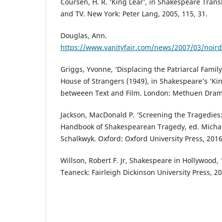
Coursen, H. R. ‘King Lear’, in Shakespeare Trans
and TV. New York: Peter Lang, 2005, 115, 31.
Douglas, Ann.
https://www.vanityfair.com/news/2007/03/noir
Griggs, Yvonne, ‘Displacing the Patriarcal Famil
House of Strangers (1949), in Shakespeare’s ‘Kin
betweeen Text and Film. London: Methuen Drama
Jackson, MacDonald P. ‘Screening the Tragedies:
Handbook of Shakespearean Tragedy, ed. Michae
Schalkwyk. Oxford: Oxford University Press, 2016
Willson, Robert F. Jr, Shakespeare in Hollywood
Teaneck: Fairleigh Dickinson University Press, 2