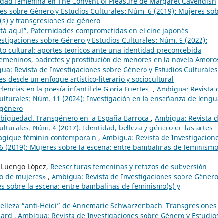
icidad femenina en The Convent of Pleasure de Margaret Cavendish
es sobre Género y Estudios Culturales: Núm. 6 (2019): Mujeres so
(s) y transgresiones de género
tá aquí”. Paternidades comprometidas en el cine japonés
stigaciones sobre Género y Estudios Culturales: Núm. 9 (2022):
o cultural: aportes teóricos ante una identidad preconcebida
femeninos, padrotes y prostitución de menores en la novela Amoro
ua: Revista de Investigaciones sobre Género y Estudios Culturales
s desde un enfoque artístico-literario y sociocultural
idencias en la poesía infantil de Gloria Fuertes.
,
Ambigua: Revista 
ulturales: Núm. 11 (2024): Investigación en la enseñanza de lengu
 género
mbigüedad. Transgénero en la España Barroca
,
Ambigua: Revista 
lturales: Núm. 4 (2017): Identidad, belleza y género en las artes
ragique féminin contemporain
,
Ambigua: Revista de Investigacion
6 (2019): Mujeres sobre la escena: entre bambalinas de feminismo
di Luengo López,
Reescrituras femeninas y retazos de subversión
tro de mujeres»
,
Ambigua: Revista de Investigaciones sobre Género
es sobre la escena: entre bambalinas de feminismo(s) y
 belleza “anti-Heidi” de Annemarie Schwarzenbach: Transgresiones
hard
,
Ambigua: Revista de Investigaciones sobre Género y Estudio