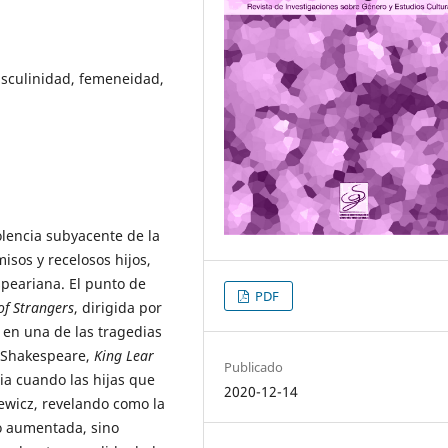
asculinidad, femeneidad,
iolencia subyacente de la
isos y recelosos hijos,
peariana. El punto de
PDF
of Strangers
, dirigida por
 en una de las tragedias
 Shakespeare,
King Lear
Publicado
cia cuando las hijas que
2020-12-14
ewicz, revelando como la
o aumentada, sino