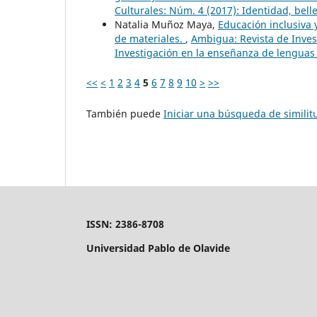
Culturales: Núm. 4 (2017): Identidad, bell
Natalia Muñoz Maya,
Educación inclusiva 
de materiales.
,
Ambigua: Revista de Inves
Investigación en la enseñanza de lenguas 
<<
<
1
2
3
4
5
6
7
8
9
10
>
>>
También puede
Iniciar una búsqueda de simili
ISSN: 2386-8708
Universidad Pablo de Olavide