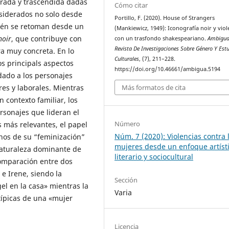
rada y trascendida dadas
Cómo citar
siderados no solo desde
Portillo, F. (2020). House of Strangers
ién se retoman desde un
(Mankiewicz, 1949): Iconografía noir y viol
noir
, que contribuye con
con un trasfondo shakespeariano.
Ambigua
Revista De Investigaciones Sobre Género Y Est
a muy concreta. En lo
Culturales
, (7), 211–228.
os principals aspectos
https://doi.org/10.46661/ambigua.5194
dado a los personajes
Más formatos de cita
res y laborales. Mientras
 contexto familiar, los
sonajes que lideran el
Número
s más relevantes, el papel
Núm. 7 (2020): Violencias contra 
inos de su “feminización”
mujeres desde un enfoque artíst
naturaleza dominante de
literario y sociocultural
comparación entre dos
e Irene, siendo la
Sección
el en la casa» mientras la
Varia
típicas de una «mujer
Licencia