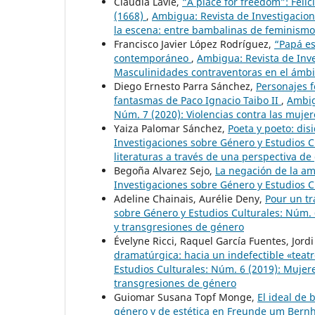
Claudia Lavié,
“A place for freedom”: Fel
(1668)
,
Ambigua: Revista de Investigacion
la escena: entre bambalinas de feminismo
Francisco Javier López Rodríguez,
“Papá es
contemporáneo
,
Ambigua: Revista de Inve
Masculinidades contraventoras en el ámbit
Diego Ernesto Parra Sánchez,
Personajes 
fantasmas de Paco Ignacio Taibo II
,
Ambig
Núm. 7 (2020): Violencias contra las mujere
Yaiza Palomar Sánchez,
Poeta y poeto: dis
Investigaciones sobre Género y Estudios C
literaturas a través de una perspectiva de
Begoña Alvarez Sejo,
La negación de la a
Investigaciones sobre Género y Estudios Cu
Adeline Chainais, Aurélie Deny,
Pour un t
sobre Género y Estudios Culturales: Núm. 
y transgresiones de género
Évelyne Ricci, Raquel García Fuentes, Jor
dramatúrgica: hacia un indefectible «tea
Estudios Culturales: Núm. 6 (2019): Mujer
transgresiones de género
Guiomar Susana Topf Monge,
El ideal de
género y de estética en Freunde um Bern