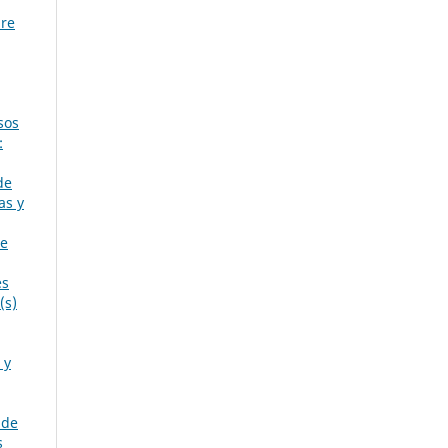
bre
sos
:
de
as y
de
es
(s)
 y
 de
s