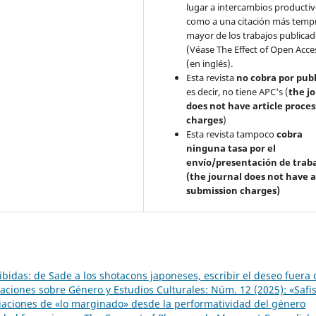
lugar a intercambios productivo
como a una citación más temp
mayor de los trabajos publica
(Véase The Effect of Open Acce
(en inglés).
Esta revista
no cobra por publ
es decir, no tiene APC's (
the j
does not have article proces
charges
)
Esta revista tampoco
cobra
ninguna tasa por el
envío/presentación de trab
(the journal does not have a
submission charges)
ibidas: de Sade a los shotacons japoneses, escribir el deseo fuera 
aciones sobre Género y Estudios Culturales: Núm. 12 (2025): «Saf
ropiaciones de «lo marginado» desde la performatividad del género