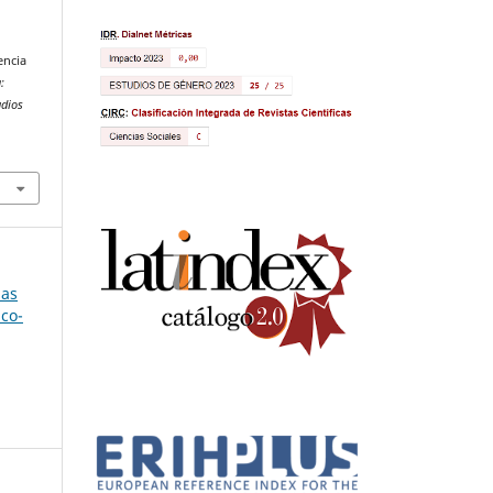
encia
:
udios
las
ico-