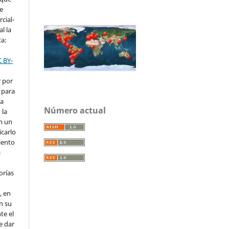
ve
cial-
l la
ta:
C BY-
r por
 para
la
Número actual
 la
en un
icarlo
iento
a
orías
, en
en su
te el
e dar