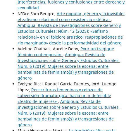
Interferencias, fusiones y confusiones entre derecho y
sexualidad
N'Dré Sam Beugre,
Arte popular, género y lo invisible:
el zafismo relacional como resistencia estética.
,
Ambigua: Revista de Investigaciones sobre Género y
Estudios Culturales: Núm. 12 (2025): «Safismo
relacional» en el folclore artístico: reapropiaciones de
«lo marginado» desde la performatividad del género
Adeline Chainais, Aurélie Deny,
Pour un tragique
féminin contemporain
,
Ambigua: Revista de
Investigaciones sobre Género y Estudios Culturales:
Núm. 6 (2019): Mujeres sobre la escena: entre
bambalinas de feminismo(s) y transgresiones de
género
Évelyne Ricci, Raquel García Fuentes, Jordi Luengo
López,
Reescrituras femeninas y retazos de
subversión dramatúrgica: hacia un indefectible
«teatro de mujeres»
,
Ambigua: Revista de
Investigaciones sobre Género y Estudios Culturales:
Núm. 6 (2019): Mujeres sobre la escena: entre
bambalinas de feminismo(s) y transgresiones de
género
María Hernández Macías,
La tradición sáfica en la