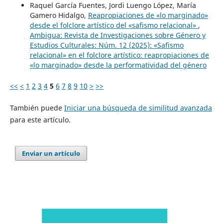
Raquel García Fuentes, Jordi Luengo López, María
Gamero Hidalgo,
Reapropiaciones de «lo marginado»
desde el folclore artístico del «safismo relacional»
,
Ambigua: Revista de Investigaciones sobre Género y
Estudios Culturales: Núm. 12 (2025): «Safismo
relacional» en el folclore artístico: reapropiaciones de
«lo marginado» desde la performatividad del género
<<
<
1
2
3
4
5
6
7
8
9
10
>
>>
También puede
Iniciar una búsqueda de similitud avanzada
para este artículo.
Enviar un artículo