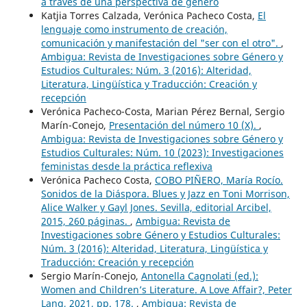
a través de una perspectiva de género
Katjia Torres Calzada, Verónica Pacheco Costa,
El
lenguaje como instrumento de creación,
comunicación y manifestación del "ser con el otro".
,
Ambigua: Revista de Investigaciones sobre Género y
Estudios Culturales: Núm. 3 (2016): Alteridad,
Literatura, Lingüística y Traducción: Creación y
recepción
Verónica Pacheco-Costa, Marian Pérez Bernal, Sergio
Marín-Conejo,
Presentación del número 10 (X).
,
Ambigua: Revista de Investigaciones sobre Género y
Estudios Culturales: Núm. 10 (2023): Investigaciones
feministas desde la práctica reflexiva
Verónica Pacheco Costa,
COBO PIÑERO, María Rocío.
Sonidos de la Diáspora. Blues y Jazz en Toni Morrison,
Alice Walker y Gayl Jones. Sevilla, editorial Arcibel,
2015, 260 páginas.
,
Ambigua: Revista de
Investigaciones sobre Género y Estudios Culturales:
Núm. 3 (2016): Alteridad, Literatura, Lingüística y
Traducción: Creación y recepción
Sergio Marín-Conejo,
Antonella Cagnolati (ed.):
Women and Children’s Literature. A Love Affair?, Peter
Lang, 2021, pp. 178.
,
Ambigua: Revista de