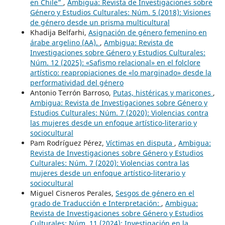
en Chile”
,
Ambigua: Revista de Investigaciones sobre
Género y Estudios Culturales: Núm. 5 (2018): Visiones
de género desde un prisma multicultural
Khadija Belfarhi,
Asignación de género femenino en
árabe argelino (AA).
,
Ambigua: Revista de
Investigaciones sobre Género y Estudios Culturales:
Núm. 12 (2025): «Safismo relacional» en el folclore
artístico: reapropiaciones de «lo marginado» desde la
performatividad del género
Antonio Terrón Barroso,
Putas, histéricas y maricones
,
Ambigua: Revista de Investigaciones sobre Género y
Estudios Culturales: Núm. 7 (2020): Violencias contra
las mujeres desde un enfoque artístico-literario y
sociocultural
Pam Rodríguez Pérez,
Víctimas en disputa
,
Ambigua:
Revista de Investigaciones sobre Género y Estudios
Culturales: Núm. 7 (2020): Violencias contra las
mujeres desde un enfoque artístico-literario y
sociocultural
Miguel Cisneros Perales,
Sesgos de género en el
grado de Traducción e Interpretación:
,
Ambigua:
Revista de Investigaciones sobre Género y Estudios
Culturales: Núm. 11 (2024): Investigación en la