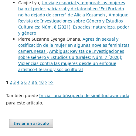
Gaojie Lyu,
Un viaje espacial y temporal: las mujeres
bajo el poder patriarcal y dictatorial en 'Eni Furtado
no ha dejado de correr' de Alicia Kozameh
,
Ambigua:
Revista de Investigaciones sobre Género y Estudios
Culturales: Núm. 8 (2021): Espacios: naturaleza, poder
y género
Pierre Suzanne Eyenga Onana,
Agresión sexual y
cosificación de la mujer en algunas novelas feministas
camerunesas
,
Ambigua: Revista de Investigaciones
sobre Género y Estudios Culturales: Núm. 7 (2020):
Violencias contra las mujeres desde un enfoque
artístico-literario y sociocultural
1
2
3
4
5
6
7
8
9
10
>
>>
También puede
Iniciar una búsqueda de similitud avanzada
para este artículo.
Enviar un artículo