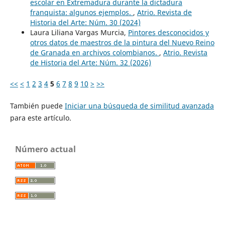
escolar en Extremadura durante la dictadura
franquista: algunos ejemplos.
,
Atrio. Revista de
Historia del Arte: Núm. 30 (2024)
Laura Liliana Vargas Murcia,
Pintores desconocidos y
otros datos de maestros de la pintura del Nuevo Reino
de Granada en archivos colombianos.
,
Atrio. Revista
de Historia del Arte: Núm. 32 (2026)
<<
<
1
2
3
4
5
6
7
8
9
10
>
>>
También puede
Iniciar una búsqueda de similitud avanzada
para este artículo.
Número actual