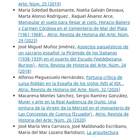
Arte: Núm. 25 (2019)
María Soledad Bustamante, Noelia Galván Desvaux,
Marta Alonso Rodríguez , Raquel Álvarez Arce,
Manipular el suelo para llegar al cielo. Horacio Baliero
y Carmen Córdova en el Cementerio de Mar del Plata
(1961-1968).
,
Atrio. Revista de Historia del Arte: Núm.
29 (2023)
José Miguel Muñoz Jiménez,
Aspectos paisajísticos de
un sacrario español: la Pirámide de los Italianos
(1938-1939) en el puerto del Escudo (Valdebezana,
Burgos)
,
Atrio. Revista de Historia del Arte: Núm. 24
(2018)
Alfonso Pleguezuelo Hernández,
Fortuna crítica de
Luisa Roldán en la España de los siglos XVII al XIX.
,
Atrio. Revista de Historia del Arte: Núm. 32 (2026)
Macarena Montes Sánchez, Sergio Ramírez González,
Mujer y arte en la Real Audiencia de Quito. Una
pintura de la Virgen de la Merced en el monasterio de
Las Conceptas de Cuenca (Ecuador)
,
Atrio. Revista de
Historia del Arte: Núm. 26 (2020)
José María Vera Carrasco, José Maldonado Escribano,
María del Mar Lozano Bartolozzi,
La arquitectura