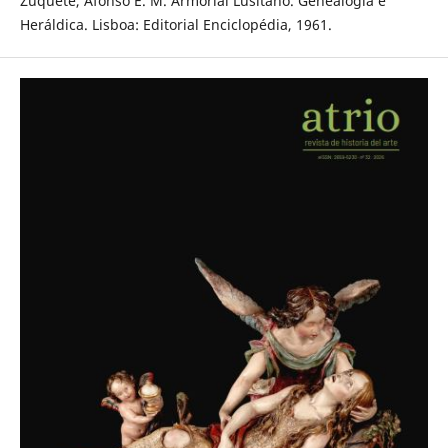
Zúquete, Afonso E. M. Armorial Lusitano. Genealogia e
Heráldica. Lisboa: Editorial Enciclopédia, 1961.