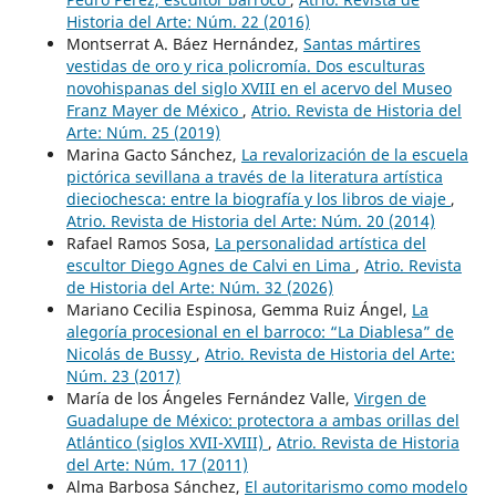
Historia del Arte: Núm. 22 (2016)
Montserrat A. Báez Hernández,
Santas mártires
vestidas de oro y rica policromía. Dos esculturas
novohispanas del siglo XVIII en el acervo del Museo
Franz Mayer de México
,
Atrio. Revista de Historia del
Arte: Núm. 25 (2019)
Marina Gacto Sánchez,
La revalorización de la escuela
pictórica sevillana a través de la literatura artística
dieciochesca: entre la biografía y los libros de viaje
,
Atrio. Revista de Historia del Arte: Núm. 20 (2014)
Rafael Ramos Sosa,
La personalidad artística del
escultor Diego Agnes de Calvi en Lima
,
Atrio. Revista
de Historia del Arte: Núm. 32 (2026)
Mariano Cecilia Espinosa, Gemma Ruiz Ángel,
La
alegoría procesional en el barroco: “La Diablesa” de
Nicolás de Bussy
,
Atrio. Revista de Historia del Arte:
Núm. 23 (2017)
María de los Ángeles Fernández Valle,
Virgen de
Guadalupe de México: protectora a ambas orillas del
Atlántico (siglos XVII-XVIII)
,
Atrio. Revista de Historia
del Arte: Núm. 17 (2011)
Alma Barbosa Sánchez,
El autoritarismo como modelo