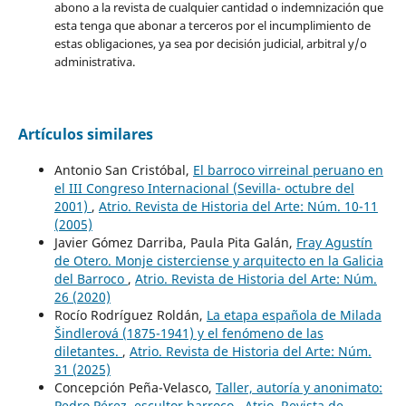
abono a la revista de cualquier cantidad o indemnización que
esta tenga que abonar a terceros por el incumplimiento de
estas obligaciones, ya sea por decisión judicial, arbitral y/o
administrativa.
Artículos similares
Antonio San Cristóbal,
El barroco virreinal peruano en
el III Congreso Internacional (Sevilla- octubre del
2001)
,
Atrio. Revista de Historia del Arte: Núm. 10-11
(2005)
Javier Gómez Darriba, Paula Pita Galán,
Fray Agustín
de Otero. Monje cisterciense y arquitecto en la Galicia
del Barroco
,
Atrio. Revista de Historia del Arte: Núm.
26 (2020)
Rocío Rodríguez Roldán,
La etapa española de Milada
Šindlerová (1875-1941) y el fenómeno de las
diletantes.
,
Atrio. Revista de Historia del Arte: Núm.
31 (2025)
Concepción Peña-Velasco,
Taller, autoría y anonimato:
Pedro Pérez, escultor barroco
,
Atrio. Revista de