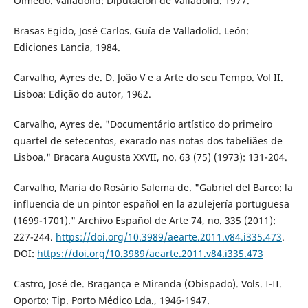
Olmedo. Valladolid: Diputación de Valladolid. 1977.
Brasas Egido, José Carlos. Guía de Valladolid. León:
Ediciones Lancia, 1984.
Carvalho, Ayres de. D. João V e a Arte do seu Tempo. Vol II.
Lisboa: Edição do autor, 1962.
Carvalho, Ayres de. "Documentário artístico do primeiro
quartel de setecentos, exarado nas notas dos tabeliães de
Lisboa." Bracara Augusta XXVII, no. 63 (75) (1973): 131-204.
Carvalho, Maria do Rosário Salema de. "Gabriel del Barco: la
influencia de un pintor español en la azulejería portuguesa
(1699-1701)." Archivo Español de Arte 74, no. 335 (2011):
227-244.
https://doi.org/10.3989/aearte.2011.v84.i335.473
.
DOI:
https://doi.org/10.3989/aearte.2011.v84.i335.473
Castro, José de. Bragança e Miranda (Obispado). Vols. I-II.
Oporto: Tip. Porto Médico Lda., 1946-1947.