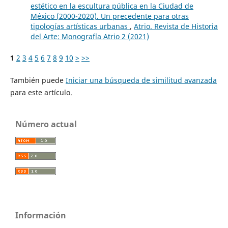
estético en la escultura pública en la Ciudad de
México (2000-2020). Un precedente para otras
tipologías artísticas urbanas
,
Atrio. Revista de Historia
del Arte: Monografía Atrio 2 (2021)
1
2
3
4
5
6
7
8
9
10
>
>>
También puede
Iniciar una búsqueda de similitud avanzada
para este artículo.
Número actual
Información