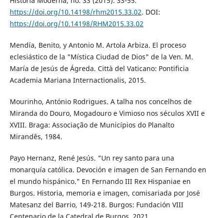
Historia Moderna, no. 33 (2015): 33-55.
https://doi.org/10.14198/rhm2015.33.02
. DOI:
https://doi.org/10.14198/RHM2015.33.02
Mendía, Benito, y Antonio M. Artola Arbiza. El proceso
eclesiástico de la "Mística Ciudad de Dios" de la Ven. M.
María de Jesús de Ágreda. Città del Vaticano: Pontificia
Academia Mariana Internactionalis, 2015.
Mourinho, António Rodrigues. A talha nos concelhos de
Miranda do Douro, Mogadouro e Vimioso nos séculos XVII e
XVIII. Braga: Associação de Municípios do Planalto
Mirandês, 1984.
Payo Hernanz, René Jesús. "Un rey santo para una
monarquía católica. Devoción e imagen de San Fernando en
el mundo hispánico." En Fernando III Rex Hispaniae en
Burgos. Historia, memoria e imagen, comisariada por José
Matesanz del Barrio, 149-218. Burgos: Fundación VIII
Centenario de la Catedral de Burgos, 2021.