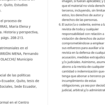
imagen, si fueran aplicables; y (
r. Quito, Estudios
que el material no viola derec
terceros, incluyendo, sin limita
.
estos, los derechos de autor y
derechos de las personas.
el proceso de
El autor/a o cedente, exime a l
RRAS, María Elena y
revista de toda y cualquier
 Historia y perspectiva,
responsabilidad con relación a 
 págs. 208-213.
violación de derechos de autor
comprometiéndose a emplear 
sus esfuerzos para auxiliar a la
atrimoniales en el
revista en la defensa de cualqu
, CARRIÓN MENA, Fernando
acusación, medidas extrajudici
o, OLACCHI/ Municipio
y/o judiciales. Asimismo, asume
abono a la revista de cualquier
cantidad o indemnización que 
al de las políticas
tenga que abonar a terceros po
incumplimiento de estas
-Ecuador, Quito, tesis de
obligaciones, ya sea por decisi
Sociales, Sede Ecuador,
judicial, arbitral y/o administra
rmal en el Centro