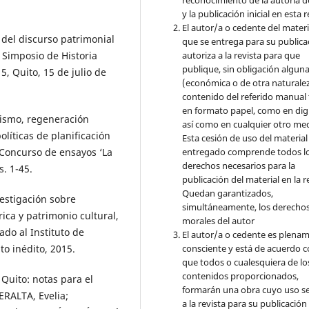
y la publicación inicial en esta r
El autor/a o cedente del materi
del discurso patrimonial
que se entrega para su publica
autoriza a la revista para que
 Simposio de Historia
publique, sin obligación algun
, Quito, 15 de julio de
(económica o de otra naturalez
contenido del referido manual
en formato papel, como en digi
ismo, regeneración
así como en cualquier otro med
olíticas de planificación
Esta cesión de uso del material
entregado comprende todos l
 Concurso de ensayos ‘La
derechos necesarios para la
s. 1-45.
publicación del material en la r
Quedan garantizados,
estigación sobre
simultáneamente, los derecho
ica y patrimonio cultural,
morales del autor
do al Instituto de
El autor/a o cedente es plena
consciente y está de acuerdo 
o inédito, 2015.
que todos o cualesquiera de lo
contenidos proporcionados,
Quito: notas para el
formarán una obra cuyo uso s
ERALTA, Evelia;
a la revista para su publicación