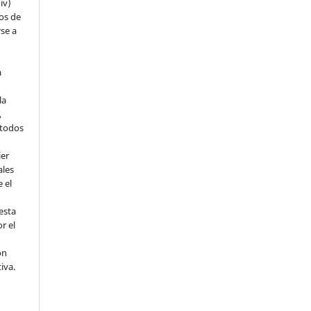
iv)
hos de
rse a
a
la
,
todos
ier
ales
 el
esta
r el
ón
tiva.