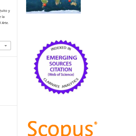
Quito y
 la
l Arte
.