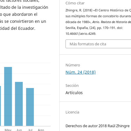
os factores sociales,
Cómo citar
ltado de la investigación
Zhingre, R. (2018) «El Centro Histórico de 
lo que abordaron el
sus múltiples formas de concebirlo durante
s se convirtieron en un
década de 1980»,
Atrio. Revista de Historia de
tidad del Ecuador.
Sevilla, España, (24), pp. 170–191. doi:
10.46661/atrio.4249.
Más formatos de cita
Número
Núm. 24 (2018)
Sección
Artículos
Licencia
Derechos de autor 2018 Raúl Zhingre