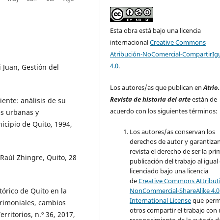
Esta obra está bajo una licencia
internacional
Creative Commons
Atribución-NoComercial-CompartirIg
4.0
.
Juan, Gestión del
Los autores/as que publican en
Atrio
Revista de historia del arte
están de
nte: análisis de su
acuerdo con los siguientes términos:
es urbanas y
nicipio de Quito, 1994,
Los autores/as conservan los
derechos de autor y garantizan
revista el derecho de ser la pr
Raúl Zhingre, Quito, 28
publicación del trabajo al igual
licenciado bajo una licencia
de
Creative Commons Attribut
NonCommercial-ShareAlike 4.0
órico de Quito en la
International License
que perm
trimoniales, cambios
otros compartir el trabajo con
rritorios, n.º 36, 2017,
reconocimiento de la autoría d