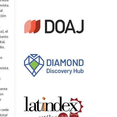
evista.
al
ción
a
a), el
 tanto
tal,
io.
os
evista
.
s
mente
con
s
e cede
 total