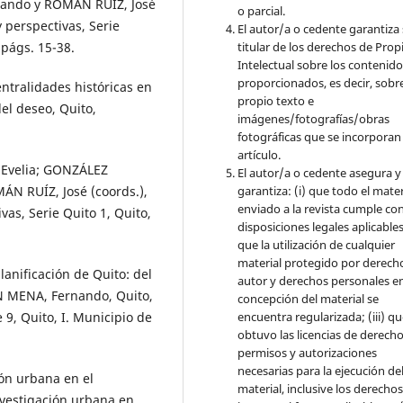
ando y ROMÁN RUÍZ, José
o parcial.
 perspectivas, Serie
El autor/a o cedente garantiza 
titular de los derechos de Pro
 págs. 15-38.
Intelectual sobre los contenid
proporcionados, es decir, sobre
ntralidades históricas en
propio texto e
del deseo, Quito,
imágenes/fotografías/obras
fotográficas que se incorporan
artículo.
 Evelia; GONZÁLEZ
El autor/a o cedente asegura y
garantiza: (i) que todo el mater
N RUÍZ, José (coords.),
enviado a la revista cumple con
vas, Serie Quito 1, Quito,
disposiciones legales aplicables;
que la utilización de cualquier
material protegido por derech
nificación de Quito: del
autor y derechos personales en
N MENA, Fernando, Quito,
concepción del material se
encuentra regularizada; (iii) q
 9, Quito, I. Municipio de
obtuvo las licencias de derecho
permisos y autorizaciones
necesarias para la ejecución de
ón urbana en el
material, inclusive los derecho
vestigación urbana en