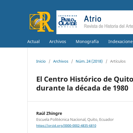
Actual
Archivos
Monografía
Indexacione
Inicio
/
Archivos
/
Núm. 24 (2018)
/
Artículos
El Centro Histórico de Quit
durante la década de 1980
Raúl Zhingre
Escuela Politécnica Nacional, Quito, Ecuador
https://orcid.org/0000-0002-4835-6810