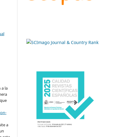
ual
.
 a la
imera
 que
ion-
ite a
 un
e este