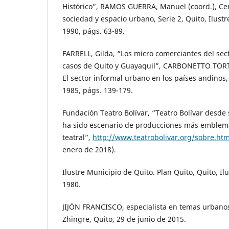
Histórico”, RAMOS GUERRA, Manuel (coord.), Cen
sociedad y espacio urbano, Serie 2, Quito, Ilustr
1990, págs. 63-89.
FARRELL, Gilda, “Los micro comerciantes del sec
casos de Quito y Guayaquil”, CARBONETTO TORTO
El sector informal urbano en los países andinos, 
1985, págs. 139-179.
Fundación Teatro Bolívar, “Teatro Bolívar desde
ha sido escenario de producciones más emblemát
teatral”,
http://www.teatrobolivar.org/sobre.htm
enero de 2018).
Ilustre Municipio de Quito. Plan Quito, Quito, Il
1980.
JIJÓN FRANCISCO, especialista en temas urbanos
Zhingre, Quito, 29 de junio de 2015.