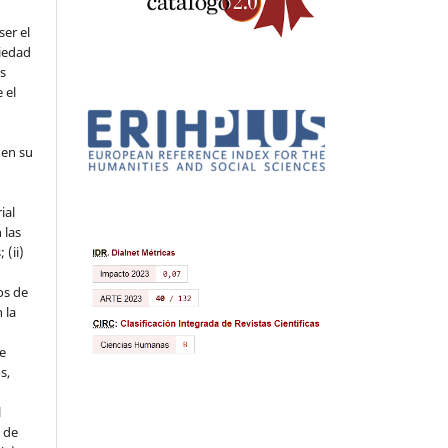
ser el
piedad
os
 el
 en su
ial
 las
 (ii)
os de
 la
ue
s,
l
s de