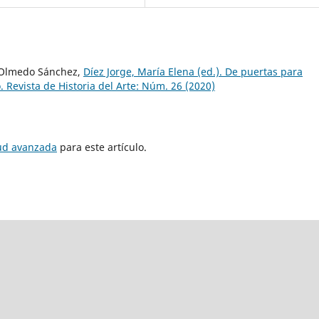
 Olmedo Sánchez,
Díez Jorge, María Elena (ed.). De puertas para
o. Revista de Historia del Arte: Núm. 26 (2020)
tud avanzada
para este artículo.