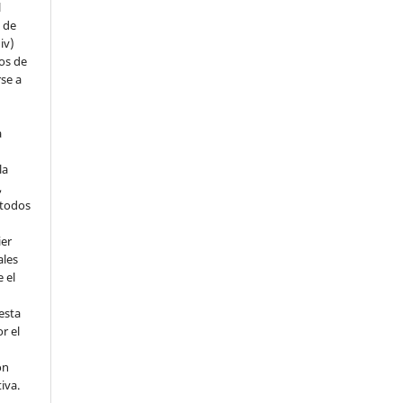
l
s de
iv)
hos de
rse a
a
la
,
todos
ier
ales
 el
esta
r el
ón
tiva.