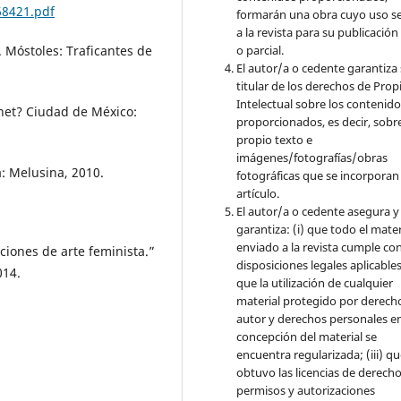
68421.pdf
formarán una obra cuyo uso s
a la revista para su publicación
o parcial.
. Móstoles: Traficantes de
El autor/a o cedente garantiza 
titular de los derechos de Pro
Intelectual sobre los contenid
rnet? Ciudad de México:
proporcionados, es decir, sobre
propio texto e
imágenes/fotografías/obras
a: Melusina, 2010.
fotográficas que se incorporan
artículo.
El autor/a o cedente asegura y
garantiza: (i) que todo el mater
enviado a la revista cumple con
cciones de arte feminista.”
disposiciones legales aplicables;
014.
que la utilización de cualquier
material protegido por derech
autor y derechos personales en
concepción del material se
encuentra regularizada; (iii) q
obtuvo las licencias de derecho
permisos y autorizaciones