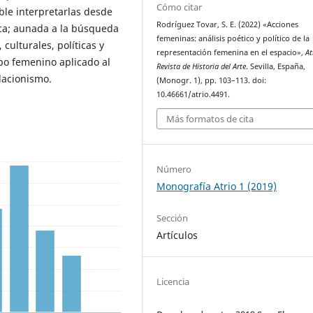
Cómo citar
ble interpretarlas desde
Rodríguez Tovar, S. E. (2022) «Acciones
ca; aunada a la búsqueda
femeninas: análisis poético y político de la
 culturales, políticas y
representación femenina en el espacio»,
At
po femenino aplicado al
Revista de Historia del Arte
. Sevilla, España,
ulacionismo.
(Monogr. 1), pp. 103–113. doi:
10.46661/atrio.4491.
Más formatos de cita
Número
Monografía Atrio 1 (2019)
Sección
Artículos
Licencia