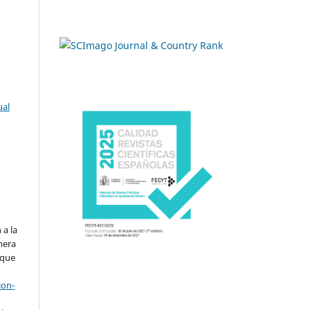
ual
.
 a la
imera
 que
ion-