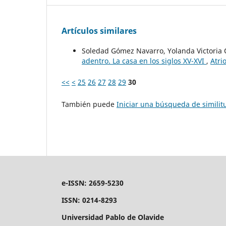
Artículos similares
Soledad Gómez Navarro, Yolanda Victoria
adentro. La casa en los siglos XV-XVI
,
Atri
<<
<
25
26
27
28
29
30
También puede
Iniciar una búsqueda de simili
e-ISSN: 2659-5230
ISSN: 0214-8293
Universidad Pablo de Olavide