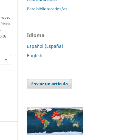
Para bibliotecarios/as
europeo
hídrica
a
Idioma
ta De
Español (España)
English
Enviar un artículo