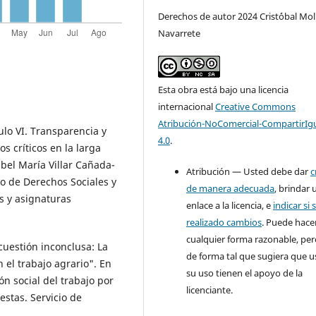
Derechos de autor 2024 Crist´óbal Mol
Navarrete
Esta obra está bajo una licencia
internacional
Creative Commons
Atribución-NoComercial-CompartirIg
lo VI. Transparencia y
4.0
.
s críticos en la larga
abel María Villar Cañada-
Atribución — Usted debe dar
c
eo de Derechos Sociales y
de manera adecuada
, brindar 
s y asignaturas
enlace a la licencia, e
indicar si 
realizado cambios
. Puede hace
cualquier forma razonable, pe
cuestión inconclusa: La
de forma tal que sugiera que u
 el trabajo agrario". En
su uso tienen el apoyo de la
ón social del trabajo por
licenciante.
estas. Servicio de