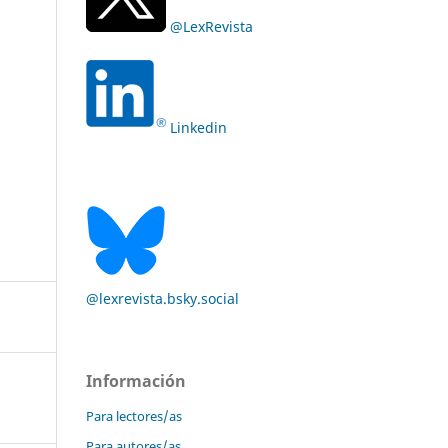
@LexRevista
Linkedin
@lexrevista.bsky.social
Información
Para lectores/as
Para autores/as