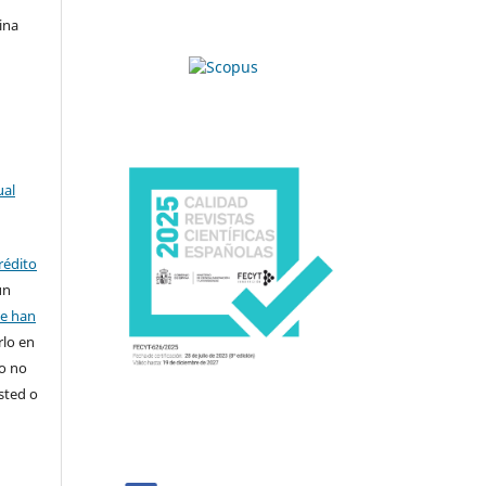
ina
ual
rédito
un
se han
rlo en
ro no
sted o