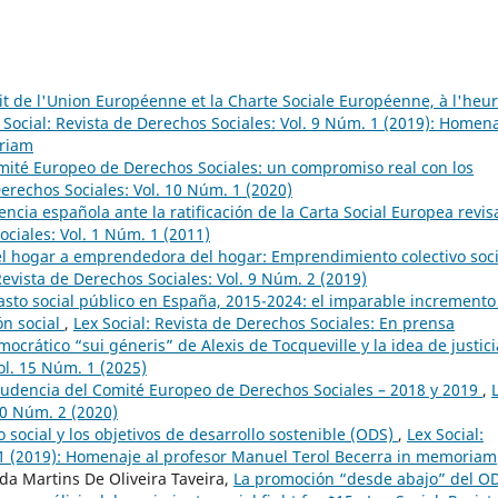
it de l'Union Européenne et la Charte Sociale Européenne, à l'heu
 Social: Revista de Derechos Sociales: Vol. 9 Núm. 1 (2019): Homen
oriam
mité Europeo de Derechos Sociales: un compromiso real con los
Derechos Sociales: Vol. 10 Núm. 1 (2020)
encia española ante la ratificación de la Carta Social Europea revi
ociales: Vol. 1 Núm. 1 (2011)
l hogar a emprendedora del hogar: Emprendimiento colectivo soci
Revista de Derechos Sociales: Vol. 9 Núm. 2 (2019)
asto social público en España, 2015-2024: el imparable incremento
ón social
,
Lex Social: Revista de Derechos Sociales: En prensa
mocrático “sui géneris” de Alexis de Tocqueville y la idea de justic
ol. 15 Núm. 1 (2025)
prudencia del Comité Europeo de Derechos Sociales – 2018 y 2019
,
10 Núm. 2 (2020)
o social y los objetivos de desarrollo sostenible (ODS)
,
Lex Social:
. 1 (2019): Homenaje al profesor Manuel Terol Becerra in memoriam
da Martins De Oliveira Taveira,
La promoción “desde abajo” del O