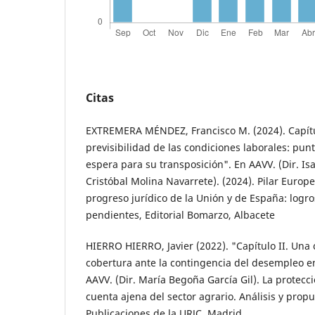
Citas
EXTREMERA MÉNDEZ, Francisco M. (2024). Capítu
previsibilidad de las condiciones laborales: punto
espera para su transposición". En AAVV. (Dir. Is
Cristóbal Molina Navarrete). (2024). Pilar Europ
progreso jurídico de la Unión y de España: logro
pendientes, Editorial Bomarzo, Albacete
HIERRO HIERRO, Javier (2022). "Capítulo II. Una 
cobertura ante la contingencia del desempleo en
AAVV. (Dir. María Begoña García Gil). La protecci
cuenta ajena del sector agrario. Análisis y propu
Publicaciones de la URJC, Madrid.