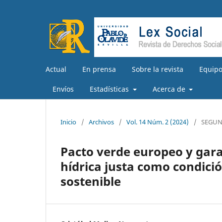
Actual
En prensa
Sobre la revista
Equipo
Envíos
Estadísticas
Acerca de
Inicio
/
Archivos
/
Vol. 14 Núm. 2 (2024)
/
SEGUN
Pacto verde europeo y garan
hídrica justa como condici
sostenible