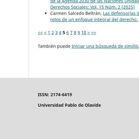
de la Agenda 2030 de las Naciones Unidas:
Derechos Sociales: Vol. 15 Núm. 2 (2025)
Carmen Salcedo Beltrán,
Las defensorías d
retos de un enfoque integral del derecho
<<
<
1
2
3
4
5
6
7
8
9
10
>
>>
También puede
Iniciar una búsqueda de simili
ISSN: 2174-6419
Universidad Pablo de Olavide