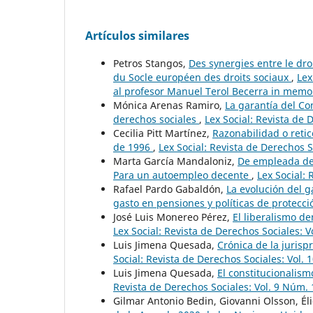
Artículos similares
Petros Stangos,
Des synergies entre le dro
du Socle européen des droits sociaux
,
Lex
al profesor Manuel Terol Becerra in mem
Mónica Arenas Ramiro,
La garantía del Co
derechos sociales
,
Lex Social: Revista de 
Cecilia Pitt Martínez,
Razonabilidad o retic
de 1996
,
Lex Social: Revista de Derechos S
Marta García Mandaloniz,
De empleada de
Para un autoempleo decente
,
Lex Social: 
Rafael Pardo Gabaldón,
La evolución del g
gasto en pensiones y políticas de protecci
José Luis Monereo Pérez,
El liberalismo de
Lex Social: Revista de Derechos Sociales: V
Luis Jimena Quesada,
Crónica de la juris
Social: Revista de Derechos Sociales: Vol. 
Luis Jimena Quesada,
El constitucionalism
Revista de Derechos Sociales: Vol. 9 Núm
Gilmar Antonio Bedin, Giovanni Olsson, Éli