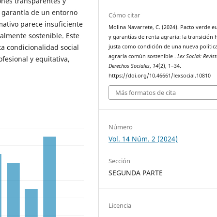
iones transparentes y
la garantía de un entorno
Cómo citar
ativo parece insuficiente
Molina Navarrete, C. (2024). Pacto verde 
almente sostenible. Este
y garantías de renta agraria: la transición 
ta condicionalidad social
justa como condición de una nueva polític
agraria común sostenible .
Lex Social: Revis
esional y equitativa,
Derechos Sociales
,
14
(2), 1–34.
https://doi.org/10.46661/lexsocial.10810
Más formatos de cita
Número
Vol. 14 Núm. 2 (2024)
Sección
SEGUNDA PARTE
Licencia