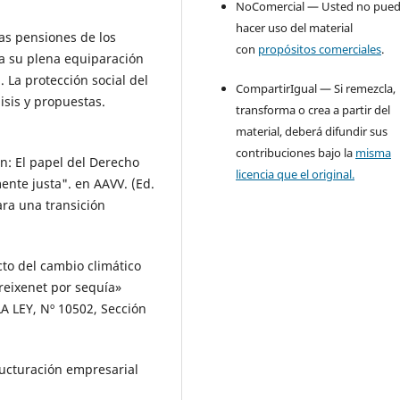
NoComercial — Usted no pue
hacer uso del material
as pensiones de los
con
propósitos comerciales
.
ra su plena equiparación
. La protección social del
CompartirIgual — Si remezcla,
isis y propuestas.
transforma o crea a partir del
material, deberá difundir sus
contribuciones bajo la
misma
n: El papel del Derecho
licencia que el original.
ente justa". en AAVV. (Ed.
ara una transición
to del cambio climático
reixenet por sequía»
LA LEY, Nº 10502, Sección
ucturación empresarial