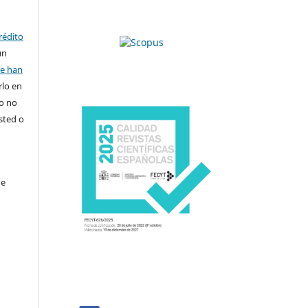
rédito
un
se han
rlo en
ro no
sted o
de