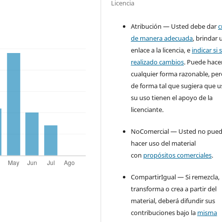
Licencia
Atribución — Usted debe dar
c
de manera adecuada
, brindar 
enlace a la licencia, e
indicar si 
realizado cambios
. Puede hace
cualquier forma razonable, pe
de forma tal que sugiera que u
su uso tienen el apoyo de la
licenciante.
NoComercial — Usted no pue
hacer uso del material
con
propósitos comerciales
.
CompartirIgual — Si remezcla,
transforma o crea a partir del
material, deberá difundir sus
contribuciones bajo la
misma