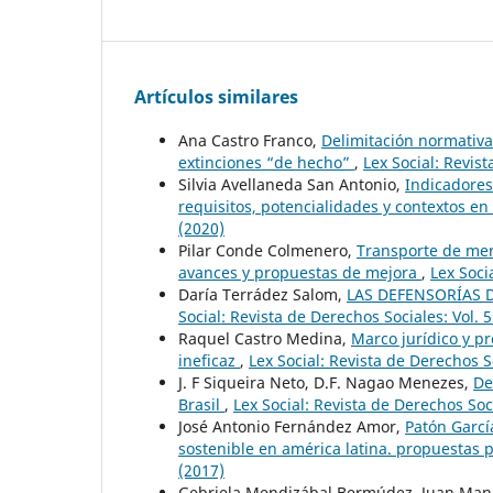
Artículos similares
Ana Castro Franco,
Delimitación normativa 
extinciones “de hecho”
,
Lex Social: Revis
Silvia Avellaneda San Antonio,
Indicadores
requisitos, potencialidades y contextos e
(2020)
Pilar Conde Colmenero,
Transporte de merc
avances y propuestas de mejora
,
Lex Soci
Daría Terrádez Salom,
LAS DEFENSORÍAS 
Social: Revista de Derechos Sociales: Vol. 
Raquel Castro Medina,
Marco jurídico y pr
ineficaz
,
Lex Social: Revista de Derechos S
J. F Siqueira Neto, D.F. Nagao Menezes,
De
Brasil
,
Lex Social: Revista de Derechos Soc
José Antonio Fernández Amor,
Patón García
sostenible en américa latina. propuestas 
(2017)
Gebriela Mendizábal Bermúdez, Juan Ma