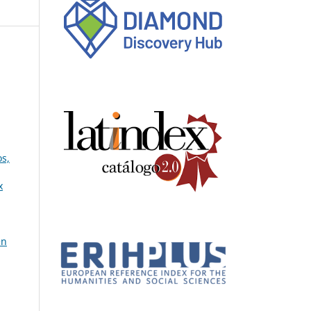
os,
x
en