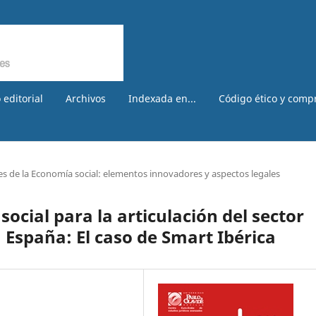
 editorial
Archivos
Indexada en...
Código ético y comp
s de la Economía social: elementos innovadores y aspectos legales
social para la articulación del sector
n España: El caso de Smart Ibérica