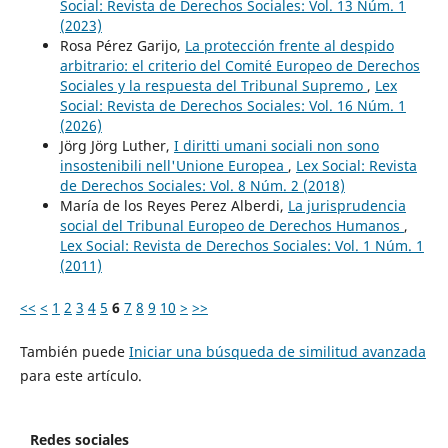
Social: Revista de Derechos Sociales: Vol. 13 Núm. 1
(2023)
Rosa Pérez Garijo,
La protección frente al despido
arbitrario: el criterio del Comité Europeo de Derechos
Sociales y la respuesta del Tribunal Supremo
,
Lex
Social: Revista de Derechos Sociales: Vol. 16 Núm. 1
(2026)
Jörg Jörg Luther,
I diritti umani sociali non sono
insostenibili nell'Unione Europea
,
Lex Social: Revista
de Derechos Sociales: Vol. 8 Núm. 2 (2018)
María de los Reyes Perez Alberdi,
La jurisprudencia
social del Tribunal Europeo de Derechos Humanos
,
Lex Social: Revista de Derechos Sociales: Vol. 1 Núm. 1
(2011)
<<
<
1
2
3
4
5
6
7
8
9
10
>
>>
También puede
Iniciar una búsqueda de similitud avanzada
para este artículo.
Redes sociales