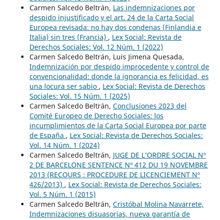
Carmen Salcedo Beltrán,
Las indemnizaciones por
despido injustificado y el art. 24 de la Carta Social
Europea revisada: no hay dos condenas (Finlandia e
Italia) sin tres (Francia)
,
Lex Social: Revista de
Derechos Sociales: Vol. 12 Núm. 1 (2022)
Carmen Salcedo Beltrán, Luis Jimena Quesada,
Indemnización por despido improcedente y control de
convencionalidad: donde la ignorancia es felicidad, es
una locura ser sabio
,
Lex Social: Revista de Derechos
Sociales: Vol. 15 Núm. 1 (2025)
Carmen Salcedo Beltrán,
Conclusiones 2023 del
Comité Europeo de Derecho Sociales: los
incumplimientos de la Carta Social Europea por parte
de España
,
Lex Social: Revista de Derechos Sociales:
Vol. 14 Núm. 1 (2024)
Carmen Salcedo Beltrán,
JUGE DE L’ORDRE SOCIAL Nº
2 DE BARCELONE SENTENCE Nº 412 DU 19 NOVEMBRE
2013 (RECOURS : PROCEDURE DE LICENCIEMENT Nº
426/2013)
,
Lex Social: Revista de Derechos Sociales:
Vol. 5 Núm. 1 (2015)
Carmen Salcedo Beltrán,
Cristóbal Molina Navarrete,
Indemnizaciones disuasorias, nueva garantía de