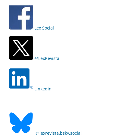
Lex Social
@LexRevista
Linkedin
@lexrevista.bsky.social