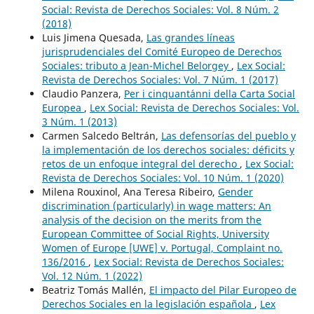
Social: Revista de Derechos Sociales: Vol. 8 Núm. 2
(2018)
Luis Jimena Quesada,
Las grandes líneas
jurisprudenciales del Comité Europeo de Derechos
Sociales: tributo a Jean-Michel Belorgey
,
Lex Social:
Revista de Derechos Sociales: Vol. 7 Núm. 1 (2017)
Claudio Panzera,
Per i cinquant´anni della Carta Social
Europea
,
Lex Social: Revista de Derechos Sociales: Vol.
3 Núm. 1 (2013)
Carmen Salcedo Beltrán,
Las defensorías del pueblo y
la implementación de los derechos sociales: déficits y
retos de un enfoque integral del derecho
,
Lex Social:
Revista de Derechos Sociales: Vol. 10 Núm. 1 (2020)
Milena Rouxinol, Ana Teresa Ribeiro,
Gender
discrimination (particularly) in wage matters: An
analysis of the decision on the merits from the
European Committee of Social Rights, University
Women of Europe [UWE] v. Portugal, Complaint no.
136/2016
,
Lex Social: Revista de Derechos Sociales:
Vol. 12 Núm. 1 (2022)
Beatriz Tomás Mallén,
El impacto del Pilar Europeo de
Derechos Sociales en la legislación española
,
Lex