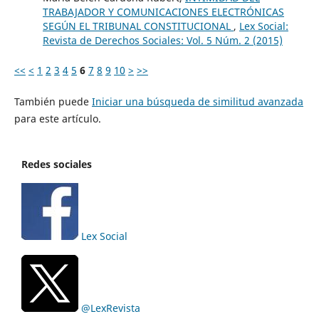
TRABAJADOR Y COMUNICACIONES ELECTRÓNICAS
SEGÚN EL TRIBUNAL CONSTITUCIONAL
,
Lex Social:
Revista de Derechos Sociales: Vol. 5 Núm. 2 (2015)
<<
<
1
2
3
4
5
6
7
8
9
10
>
>>
También puede
Iniciar una búsqueda de similitud avanzada
para este artículo.
Redes sociales
Lex Social
@LexRevista