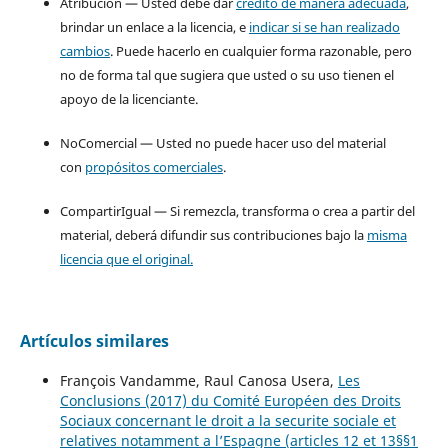
Atribución — Usted debe dar
crédito de manera adecuada
,
brindar un enlace a la licencia, e
indicar si se han realizado
cambios
. Puede hacerlo en cualquier forma razonable, pero
no de forma tal que sugiera que usted o su uso tienen el
apoyo de la licenciante.
NoComercial — Usted no puede hacer uso del material
con
propósitos comerciales
.
CompartirIgual — Si remezcla, transforma o crea a partir del
material, deberá difundir sus contribuciones bajo la
misma
licencia que el original.
Artículos similares
François Vandamme, Raul Canosa Usera,
Les
Conclusions (2017) du Comité Européen des Droits
Sociaux concernant le droit a la securite sociale et
relatives notamment a l’Espagne (articles 12 et 13§§1