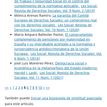
de Trabajo y Seguridad Social en el control del
cumplimiento de la normativa aplicable
,
Lex Social:
Revista de Derechos Sociales: Vol. 9 Núm. 2 (2019)
Mónica Arenas Ramiro,
La garantía del Comité
Europeo de Derechos Sociales: un compromiso real
con los derechos sociales
,
Lex Social: Revista de
Derechos Sociales: Vol. 10 Núm. 1 (2020)
María Amparo Ballester Pastor,
El comprometido
complemento de pensiones por maternidad en
España y su improbable acomodo a la normativa y
jurisprudencia antidiscriminatoria de la Unión
Europea
,
Lex Social: Revista de Derechos Sociales: Vol.
6 Núm. 1 (2016)
José Luis Monereo Pérez,
Democracia social y
económica en la metamorfosis del Estado moderno:
Harold J. Laski
,
Lex Social: Revista de Derechos
Sociales: Vol. 11 Núm. 1 (2021)
<<
<
1
2
3
4
5
6
7
8
9
10
>
>>
También puede
Iniciar una búsqueda de similitud avanzada
para este artículo.