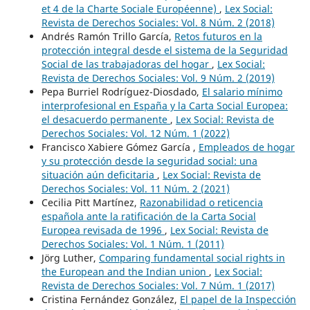
et 4 de la Charte Sociale Européenne)
,
Lex Social:
Revista de Derechos Sociales: Vol. 8 Núm. 2 (2018)
Andrés Ramón Trillo García,
Retos futuros en la
protección integral desde el sistema de la Seguridad
Social de las trabajadoras del hogar
,
Lex Social:
Revista de Derechos Sociales: Vol. 9 Núm. 2 (2019)
Pepa Burriel Rodríguez-Diosdado,
El salario mínimo
interprofesional en España y la Carta Social Europea:
el desacuerdo permanente
,
Lex Social: Revista de
Derechos Sociales: Vol. 12 Núm. 1 (2022)
Francisco Xabiere Gómez García ,
Empleados de hogar
y su protección desde la seguridad social: una
situación aún deficitaria
,
Lex Social: Revista de
Derechos Sociales: Vol. 11 Núm. 2 (2021)
Cecilia Pitt Martínez,
Razonabilidad o reticencia
española ante la ratificación de la Carta Social
Europea revisada de 1996
,
Lex Social: Revista de
Derechos Sociales: Vol. 1 Núm. 1 (2011)
Jörg Luther,
Comparing fundamental social rights in
the European and the Indian union
,
Lex Social:
Revista de Derechos Sociales: Vol. 7 Núm. 1 (2017)
Cristina Fernández González,
El papel de la Inspección