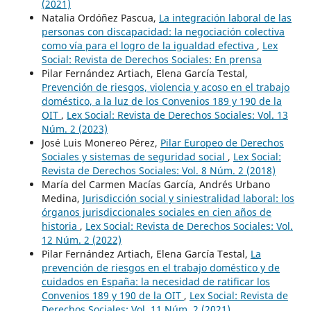
(2021)
Natalia Ordóñez Pascua,
La integración laboral de las
personas con discapacidad: la negociación colectiva
como vía para el logro de la igualdad efectiva
,
Lex
Social: Revista de Derechos Sociales: En prensa
Pilar Fernández Artiach, Elena García Testal,
Prevención de riesgos, violencia y acoso en el trabajo
doméstico, a la luz de los Convenios 189 y 190 de la
OIT
,
Lex Social: Revista de Derechos Sociales: Vol. 13
Núm. 2 (2023)
José Luis Monereo Pérez,
Pilar Europeo de Derechos
Sociales y sistemas de seguridad social
,
Lex Social:
Revista de Derechos Sociales: Vol. 8 Núm. 2 (2018)
María del Carmen Macías García, Andrés Urbano
Medina,
Jurisdicción social y siniestralidad laboral: los
órganos jurisdiccionales sociales en cien años de
historia
,
Lex Social: Revista de Derechos Sociales: Vol.
12 Núm. 2 (2022)
Pilar Fernández Artiach, Elena García Testal,
La
prevención de riesgos en el trabajo doméstico y de
cuidados en España: la necesidad de ratificar los
Convenios 189 y 190 de la OIT
,
Lex Social: Revista de
Derechos Sociales: Vol. 11 Núm. 2 (2021)