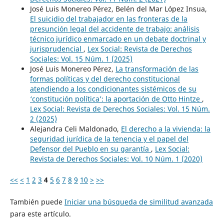
José Luis Monereo Pérez, Belén del Mar López Insua,
El suicidio del trabajador en las fronteras de la
presunción legal del accidente de trabajo: análisis
técnico jurídico enmarcado en un debate doctrinal y
jurisprudencial
,
Lex Social: Revista de Derechos
Sociales: Vol. 15 Núm. 1 (2025)
José Luis Monereo Pérez,
La transformación de las
formas políticas y del derecho constitucional
atendiendo a los condicionantes sistémicos de su
‘constitución política’: la aportación de Otto Hintze
,
Lex Social: Revista de Derechos Sociales: Vol. 15 Núm.
2 (2025)
Alejandra Celi Maldonado,
El derecho a la vivienda: la
seguridad jurídica de la tenencia y el papel del
Defensor del Pueblo en su garantía
,
Lex Social:
Revista de Derechos Sociales: Vol. 10 Núm. 1 (2020)
<<
<
1
2
3
4
5
6
7
8
9
10
>
>>
También puede
Iniciar una búsqueda de similitud avanzada
para este artículo.