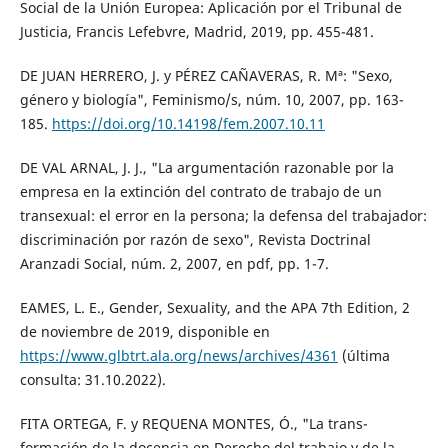
Social de la Unión Europea: Aplicación por el Tribunal de
Justicia, Francis Lefebvre, Madrid, 2019, pp. 455-481.
DE JUAN HERRERO, J. y PÉREZ CAÑAVERAS, R. Mª: "Sexo,
género y biología", Feminismo/s, núm. 10, 2007, pp. 163-
185.
https://doi.org/10.14198/fem.2007.10.11
DE VAL ARNAL, J. J., "La argumentación razonable por la
empresa en la extinción del contrato de trabajo de un
transexual: el error en la persona; la defensa del trabajador:
discriminación por razón de sexo", Revista Doctrinal
Aranzadi Social, núm. 2, 2007, en pdf, pp. 1-7.
EAMES, L. E., Gender, Sexuality, and the APA 7th Edition, 2
de noviembre de 2019, disponible en
https://www.glbtrt.ala.org/news/archives/4361
(última
consulta: 31.10.2022).
FITA ORTEGA, F. y REQUENA MONTES, Ó., "La trans-
formación de la docencia en Derecho del trabajo y de la