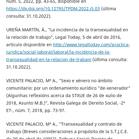
núm. 5, 2022, pp. 43-65, disponible en
https://dx.doi.org/10.12795/TPDM.2022.i5.03
(última
consulta: 31.10.2022).
UREÑA MARTÍN, Á., "La incidencia de la transexualidad en
la relación de trabajo", Legal Today, 5 de abril de 2016,
artículo disponible en
http://www.legaltoday.com/practica-
juridica/social-laboral/laboral/la-incidencia-de-la-
transexualidad-en-la-relacion-de-trabajo
(última consulta:
31.10.2022).
VICENTE PALACIO, Mª A., "Sexo e xénero no ámbito
comunitario: por un ordenamiento xurídico "de-xenerador"
(Algunhas reflexións acerca da STXUE de 26 de xulio de
2018, Asunto M.B.)", Revista Galega de Dereito Social, -2ª
ET-, núm. 7, 2018, pp. 73-97.
VICENTE PALACIO, Mª A., "Transexualidad y contrato de
trabajo (Breves consideraciones a propósito de la S.T.J.C.E.
de 30 de abril de 1996)", Tribuna Social: Revista de