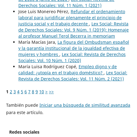
Derechos Sociales: Vol. 11 Núm. 1 (2021)
Jose Luis Monereo Pérez,
Refundar el ordenamiento
laboral para juridificar plenamente el principio de
justicia social y el trabajo decente
,
Lex Social: Revista
de Derechos Sociales: Vol. 9 Núm. 1 (2019): Homenaje
al profesor Manuel Terol Becerra in memoriam
María Macías Jara,
La figura del Ombudsman español
y la garantía institucional de la igualdad efectiva de
mujeres y hombres
,
Lex Social: Revista de Derechos
Sociales: Vol. 10 Núm. 1 (2020)
María Luisa Rodríguez Copé,
Empleo digno y de
calidad: ¿utopía en el trabajo doméstico?
,
Lex Social:
Revista de Derechos Sociales: Vol. 11 Núm. 2 (2021)
1
2
3
4
5
6
7
8
9
10
>
>>
También puede
Iniciar una búsqueda de similitud avanzada
para este artículo.
Redes sociales