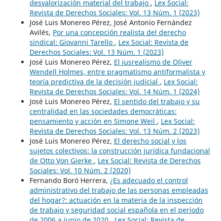
desvalorización material del trabajo
,
Lex Social:
Revista de Derechos Sociales: Vol. 13 Núm. 1 (2023)
José Luis Monereo Pérez, José Antonio Fernández
Avilés,
Por una concepción realista del derecho
sindical: Giovanni Tarello
,
Lex Social: Revista de
Derechos Sociales: Vol. 13 Núm. 1 (2023)
José Luis Monereo Pérez,
El iusrealismo de Oliver
Wendell Holmes, entre pragmatismo antiformalista y
teoría predictiva de la decisión judicial
,
Lex Social:
Revista de Derechos Sociales: Vol. 14 Núm. 1 (2024)
José Luis Monereo Pérez,
El sentido del trabajo y su
centralidad en las sociedades democráticas:
pensamiento y acción en Simone Weil
,
Lex Social:
Revista de Derechos Sociales: Vol. 13 Núm. 2 (2023)
José Luis Monereo Pérez,
El derecho social y los
sujetos colectivos: la construcción jurídica fundacional
de Otto Von Gierke
,
Lex Social: Revista de Derechos
Sociales: Vol. 10 Núm. 2 (2020)
Fernando Boró Herrera,
¿Es adecuado el control
administrativo del trabajo de las personas empleadas
del hogar?: actuación en la materia de la inspección
de trabajo y seguridad social española en el periodo
de 2006 a junio de 2020
,
Lex Social: Revista de