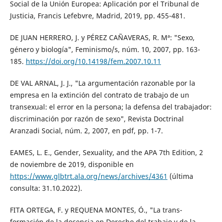
Social de la Unión Europea: Aplicación por el Tribunal de
Justicia, Francis Lefebvre, Madrid, 2019, pp. 455-481.
DE JUAN HERRERO, J. y PÉREZ CAÑAVERAS, R. Mª: "Sexo,
género y biología", Feminismo/s, núm. 10, 2007, pp. 163-
185.
https://doi.org/10.14198/fem.2007.10.11
DE VAL ARNAL, J. J., "La argumentación razonable por la
empresa en la extinción del contrato de trabajo de un
transexual: el error en la persona; la defensa del trabajador:
discriminación por razón de sexo", Revista Doctrinal
Aranzadi Social, núm. 2, 2007, en pdf, pp. 1-7.
EAMES, L. E., Gender, Sexuality, and the APA 7th Edition, 2
de noviembre de 2019, disponible en
https://www.glbtrt.ala.org/news/archives/4361
(última
consulta: 31.10.2022).
FITA ORTEGA, F. y REQUENA MONTES, Ó., "La trans-
formación de la docencia en Derecho del trabajo y de la