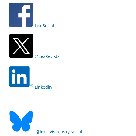
Lex Social
@LexRevista
Linkedin
@lexrevista.bsky.social