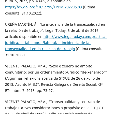
núm. 5, 2022, pp. 43-65, disponible en
https://dx.doi.org/10.12795/TPDM.2022.i5.03
(última
consulta: 31.10.2022).
UREÑA MARTÍN, Á., "La incidencia de la transexualidad en
la relación de trabajo", Legal Today, 5 de abril de 2016,
artículo disponible en
http://www.legaltoday.com/practica-
juridica/social-laboral/laboral/la-incidencia-de-la-
transexualidad-en-la-relacion-de-trabajo
(última consulta:
31.10.2022).
VICENTE PALACIO, Mª A., "Sexo e xénero no ámbito
comunitario: por un ordenamiento xurídico "de-xenerador"
(Algunhas reflexións acerca da STXUE de 26 de xulio de
2018, Asunto M.B.)", Revista Galega de Dereito Social, -2ª
ET-, núm. 7, 2018, pp. 73-97.
VICENTE PALACIO, Mª A., "Transexualidad y contrato de
trabajo (Breves consideraciones a propósito de la S.T.J.C.E.
de 30 de abril de 1996)", Tribuna Social: Revista de