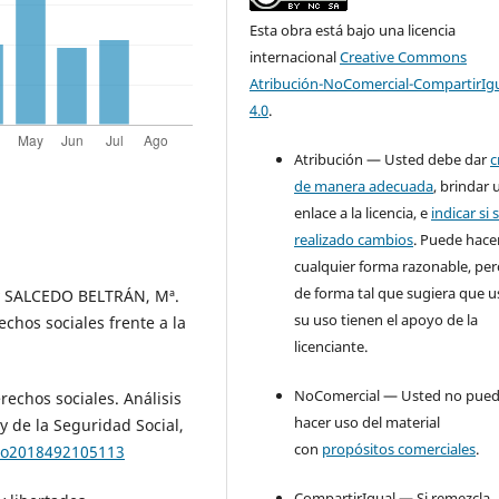
Esta obra está bajo una licencia
internacional
Creative Commons
Atribución-NoComercial-CompartirIg
4.0
.
Atribución — Usted debe dar
c
de manera adecuada
, brindar 
enlace a la licencia, e
indicar si 
realizado cambios
. Puede hace
cualquier forma razonable, pe
de forma tal que sugiera que u
y SALCEDO BELTRÁN, Mª.
su uso tienen el apoyo de la
chos sociales frente a la
licenciante.
NoComercial — Usted no pue
echos sociales. Análisis
hacer uso del material
y de la Seguridad Social,
con
propósitos comerciales
.
ero2018492105113
CompartirIgual — Si remezcla,