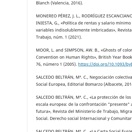
Blanch (Valencia, 2016).
MONEREO PÉREZ, J. L., RODRÍGUEZ ESCANCIANO
INIESTA, G., «Política de rentas y salario mínimo
variables indisolublemente imbricadas», Revista
Trabajo, núm. 1 (2021).
MOOR, L. and SIMPSON, AW. B., «Ghosts of colo
Convention on Human Rights», British Year Book 
76, número 1 (2005).
https://doi.org/10.1093/by
SALCEDO BELTRÁN, Mª. C., Negociación colectiva, 
Social Europea, Editorial Bomarzo (Albacete, 201
SALCEDO BELTRÁN, Mª. C., «La protección de los
escala europea: de la confrontación "presente" a
futura», Revista del Ministerio de Trabajo, Migr
Social. Derecho social Internacional y Comunita
SALCEDO BELTRÁN, Mª. C., «La Carta Social Euro