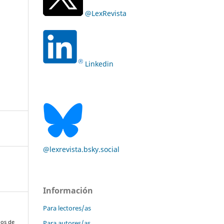
@LexRevista
Linkedin
@lexrevista.bsky.social
Información
Para lectores/as
Para autores/as
jos de