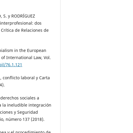
, S. y RODRÍGUEZ
 interprofesional: dos
 Crítica de Relaciones de
nialism in the European
of International Law, Vol.
bil/76.1.121
conflicto laboral y Carta
4).
 derechos sociales a
 la ineludible integración
aciones y Seguridad
rio, número 137 (2018).
pea y el procedimiento de