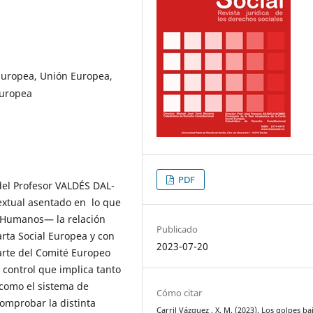
 Europea, Unión Europea,
Europea
PDF
 del Profesor VALDÉS DAL-
extual asentado en lo que
 Humanos— la relación
Publicado
rta Social Europea y con
2023-07-20
parte del Comité Europeo
e control que implica tanto
 como el sistema de
Cómo citar
comprobar la distinta
Carril Vázquez , X. M. (2023). Los golpes ba