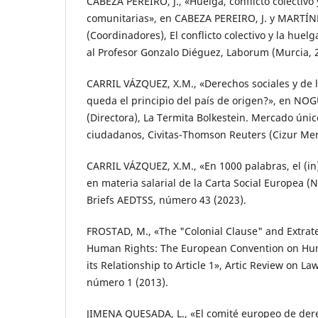
CABEZA PEREIRO, J., «Huelga, conflicto colectivo 
comunitarias», en CABEZA PEREIRO, J. y MARTÍNE
(Coordinadores), El conflicto colectivo y la hue
al Profesor Gonzalo Diéguez, Laborum (Murcia, 
CARRIL VÁZQUEZ, X.M., «Derechos sociales y de 
queda el principio del país de origen?», en NOG
(Directora), La Termita Bolkestein. Mercado únic
ciudadanos, Civitas-Thomson Reuters (Cizur Men
CARRIL VÁZQUEZ, X.M., «En 1000 palabras, el (i
en materia salarial de la Carta Social Europea (
Briefs AEDTSS, número 43 (2023).
FROSTAD, M., «The "Colonial Clause" and Extrater
Human Rights: The European Convention on Hum
its Relationship to Article 1», Artic Review on Law 
número 1 (2013).
JIMENA QUESADA, L., «El comité europeo de dere