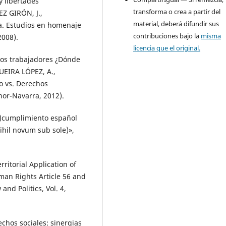
y libertades
transforma o crea a partir del
Z GIRÓN, J.,
material, deberá difundir sus
lga. Estudios en homenaje
contribuciones bajo la
misma
2008).
licencia que el original.
los trabajadores ¿Dónde
UEIRA LÓPEZ, A.,
o vs. Derechos
or-Navarra, 2012).
n)cumplimiento español
Nihil novum sub sole)»,
ritorial Application of
an Rights Article 56 and
and Politics, Vol. 4,
chos sociales: sinergias