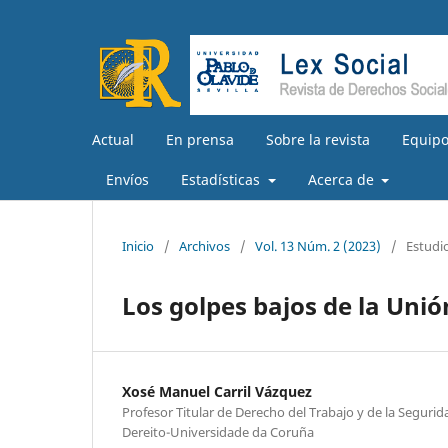
Actual
En prensa
Sobre la revista
Equipo
Envíos
Estadísticas
Acerca de
Inicio
/
Archivos
/
Vol. 13 Núm. 2 (2023)
/
Estudi
Los golpes bajos de la Unió
Xosé Manuel Carril Vázquez
Profesor Titular de Derecho del Trabajo y de la Segurid
Dereito-Universidade da Coruña