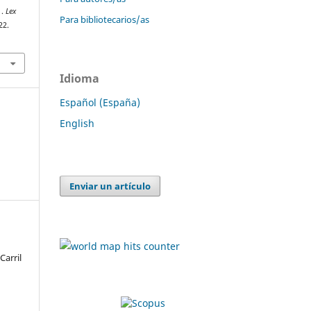
 .
Lex
Para bibliotecarios/as
22.
Idioma
Español (España)
English
Enviar un artículo
arril