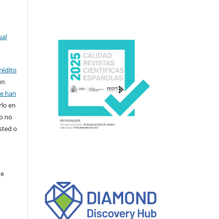
ual
rédito
un
se han
rlo en
ro no
sted o
de