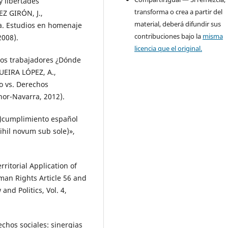
y libertades
transforma o crea a partir del
Z GIRÓN, J.,
material, deberá difundir sus
lga. Estudios en homenaje
contribuciones bajo la
misma
2008).
licencia que el original.
los trabajadores ¿Dónde
UEIRA LÓPEZ, A.,
o vs. Derechos
or-Navarra, 2012).
n)cumplimiento español
Nihil novum sub sole)»,
ritorial Application of
an Rights Article 56 and
and Politics, Vol. 4,
chos sociales: sinergias