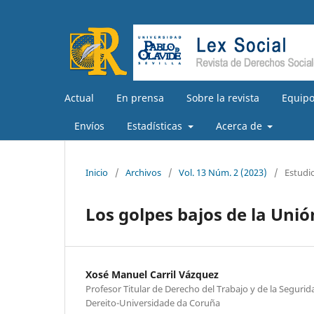
Actual
En prensa
Sobre la revista
Equipo
Envíos
Estadísticas
Acerca de
Inicio
/
Archivos
/
Vol. 13 Núm. 2 (2023)
/
Estudi
Los golpes bajos de la Unió
Xosé Manuel Carril Vázquez
Profesor Titular de Derecho del Trabajo y de la Segurid
Dereito-Universidade da Coruña