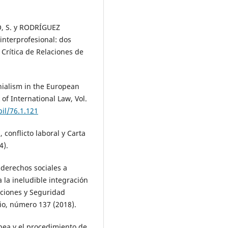
, S. y RODRÍGUEZ
 interprofesional: dos
 Crítica de Relaciones de
nialism in the European
of International Law, Vol.
bil/76.1.121
conflicto laboral y Carta
4).
 derechos sociales a
 la ineludible integración
aciones y Seguridad
rio, número 137 (2018).
pea y el procedimiento de