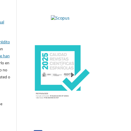
ual
rédito
un
se han
rlo en
ro no
sted o
de