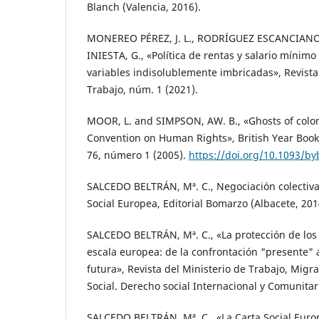
Blanch (Valencia, 2016).
MONEREO PÉREZ, J. L., RODRÍGUEZ ESCANCIANO
INIESTA, G., «Política de rentas y salario mínimo
variables indisolublemente imbricadas», Revista
Trabajo, núm. 1 (2021).
MOOR, L. and SIMPSON, AW. B., «Ghosts of colo
Convention on Human Rights», British Year Book 
76, número 1 (2005).
https://doi.org/10.1093/by
SALCEDO BELTRÁN, Mª. C., Negociación colectiva, 
Social Europea, Editorial Bomarzo (Albacete, 201
SALCEDO BELTRÁN, Mª. C., «La protección de los
escala europea: de la confrontación "presente" a
futura», Revista del Ministerio de Trabajo, Migr
Social. Derecho social Internacional y Comunita
SALCEDO BELTRÁN, Mª. C., «La Carta Social Euro