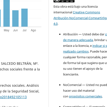
Esta obra está bajo una licencia
internacional
Creative Commons
Atribución-NoComercial-CompartirIg
4.0
.
Atribución — Usted debe dar
c
de manera adecuada
, brindar 
enlace a la licencia, e
indicar si 
realizado cambios
. Puede hace
cualquier forma razonable, pe
de forma tal que sugiera que u
y SALCEDO BELTRÁN, Mª.
su uso tienen el apoyo de la
chos sociales frente a la
licenciante.
NoComercial — Usted no pue
echos sociales. Análisis
hacer uso del material
y de la Seguridad Social,
con
propósitos comerciales
.
ero2018492105113
CompartirIgual — Si remezcla,