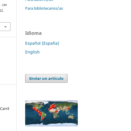
 .
Lex
Para bibliotecarios/as
22.
Idioma
Español (España)
English
Enviar un artículo
arril