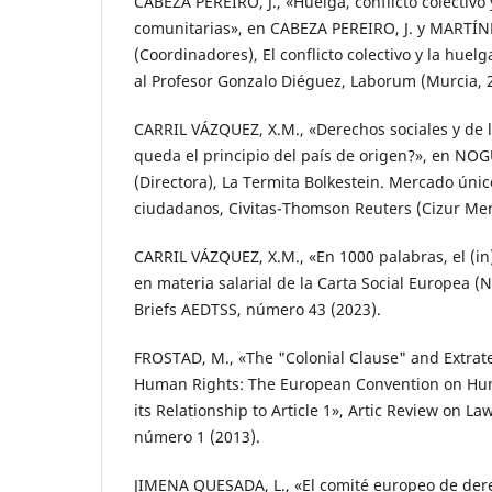
CABEZA PEREIRO, J., «Huelga, conflicto colectivo 
comunitarias», en CABEZA PEREIRO, J. y MARTÍNE
(Coordinadores), El conflicto colectivo y la hue
al Profesor Gonzalo Diéguez, Laborum (Murcia, 
CARRIL VÁZQUEZ, X.M., «Derechos sociales y de 
queda el principio del país de origen?», en NOG
(Directora), La Termita Bolkestein. Mercado únic
ciudadanos, Civitas-Thomson Reuters (Cizur Men
CARRIL VÁZQUEZ, X.M., «En 1000 palabras, el (i
en materia salarial de la Carta Social Europea (
Briefs AEDTSS, número 43 (2023).
FROSTAD, M., «The "Colonial Clause" and Extrater
Human Rights: The European Convention on Hum
its Relationship to Article 1», Artic Review on Law 
número 1 (2013).
JIMENA QUESADA, L., «El comité europeo de dere