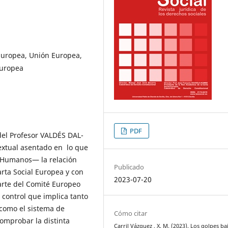
 Europea, Unión Europea,
Europea
PDF
 del Profesor VALDÉS DAL-
extual asentado en lo que
 Humanos— la relación
Publicado
rta Social Europea y con
2023-07-20
parte del Comité Europeo
e control que implica tanto
 como el sistema de
Cómo citar
comprobar la distinta
Carril Vázquez , X. M. (2023). Los golpes ba