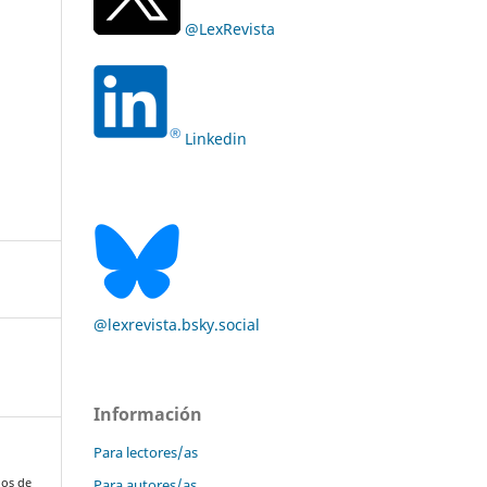
@LexRevista
Linkedin
@lexrevista.bsky.social
Información
Para lectores/as
Para autores/as
jos de