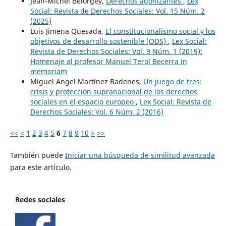
Jean-Michel Belorgey,
Derechos agonizantes
,
Lex
Social: Revista de Derechos Sociales: Vol. 15 Núm. 2
(2025)
Luis Jimena Quesada,
El constitucionalismo social y los
objetivos de desarrollo sostenible (ODS)
,
Lex Social:
Revista de Derechos Sociales: Vol. 9 Núm. 1 (2019):
Homenaje al profesor Manuel Terol Becerra in
memoriam
Miguel Angel Martínez Badenes,
Un juego de tres:
crisis y protección supranacional de los derechos
sociales en el espacio europeo
,
Lex Social: Revista de
Derechos Sociales: Vol. 6 Núm. 2 (2016)
<<
<
1
2
3
4
5
6
7
8
9
10
>
>>
También puede
Iniciar una búsqueda de similitud avanzada
para este artículo.
Redes sociales