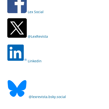
Lex Social
@LexRevista
Linkedin
@lexrevista.bsky.social