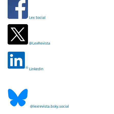
Lex Social
@LexRevista
Linkedin
@lexrevista.bsky.social