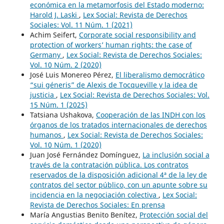
económica en la metamorfosis del Estado moderno:
Harold J. Laski
,
Lex Social: Revista de Derechos
Sociales: Vol. 11 Núm. 1 (2021)
Achim Seifert,
Corporate social responsibility and
protection of workers’ human rights: the case of
Germany
,
Lex Social: Revista de Derechos Sociales:
Vol. 10 Núm. 2 (2020)
José Luis Monereo Pérez,
El liberalismo democrático
“sui géneris” de Alexis de Tocqueville y la idea de
justicia
,
Lex Social: Revista de Derechos Sociales: Vol.
15 Núm. 1 (2025)
Tatsiana Ushakova,
Cooperación de las INDH con los
órganos de los tratados internacionales de derechos
humanos
,
Lex Social: Revista de Derechos Sociales:
Vol. 10 Núm. 1 (2020)
Juan José Fernández Domínguez,
La inclusión social a
través de la contratación pública. Los contratos
reservados de la disposición adicional 4ª de la ley de
contratos del sector público, con un apunte sobre su
incidencia en la negociación colectiva
,
Lex Social:
Revista de Derechos Sociales: En prensa
María Angustias Benito Benítez,
Protección social del