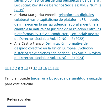
servicio doméstico desde una perspectiva de género
,
Lex Social: Revista de Derechos Sociales: Vol. 9 Núm. 2
(2019)
Adriana Margarita Porcelli,
¿Plataformas digitales
colaborativas o capitalismo de plataforma? Un punto
de inflexión en la jurisprudencia laboral argentina en
cuanto a la naturaleza jurídica de la relación entre las
plataformas “VTC” y el conductor
,
Lex Social: Revista
de Derechos Sociales: Vol. 12 Núm. 2 (2022)
Ana Castro Franco,
Delimitación normativa del
despido colectivo en la Unión Europea. Evolución
histórica y extinciones “de hecho”
,
Lex Social: Revista
de Derechos Sociales: Vol. 14 Núm. 2 (2024)
<<
<
6
7
8
9
10
11
12
13
14
15
>
>>
También puede
Iniciar una búsqueda de similitud avanzada
para este artículo.
Redes sociales