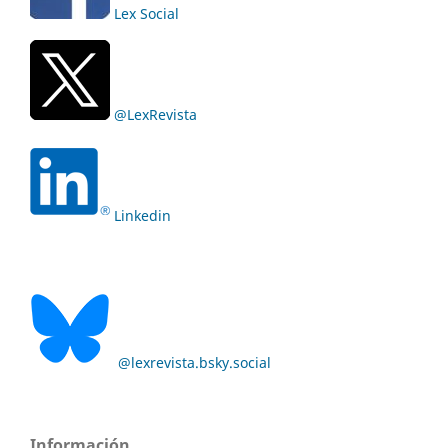
Lex Social
@LexRevista
Linkedin
@lexrevista.bsky.social
Información