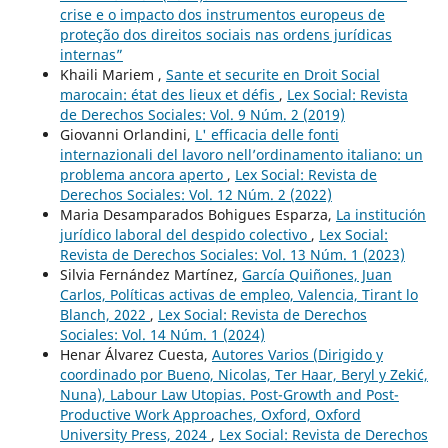
crise e o impacto dos instrumentos europeus de
proteção dos direitos sociais nas ordens jurídicas
internas”
Khaili Mariem ,
Sante et securite en Droit Social
marocain: état des lieux et défis
,
Lex Social: Revista
de Derechos Sociales: Vol. 9 Núm. 2 (2019)
Giovanni Orlandini,
L' efficacia delle fonti
internazionali del lavoro nell’ordinamento italiano: un
problema ancora aperto
,
Lex Social: Revista de
Derechos Sociales: Vol. 12 Núm. 2 (2022)
Maria Desamparados Bohigues Esparza,
La institución
jurídico laboral del despido colectivo
,
Lex Social:
Revista de Derechos Sociales: Vol. 13 Núm. 1 (2023)
Silvia Fernández Martínez,
García Quiñones, Juan
Carlos, Políticas activas de empleo, Valencia, Tirant lo
Blanch, 2022
,
Lex Social: Revista de Derechos
Sociales: Vol. 14 Núm. 1 (2024)
Henar Álvarez Cuesta,
Autores Varios (Dirigido y
coordinado por Bueno, Nicolas, Ter Haar, Beryl y Zekić,
Nuna), Labour Law Utopias. Post-Growth and Post-
Productive Work Approaches, Oxford, Oxford
University Press, 2024
,
Lex Social: Revista de Derechos