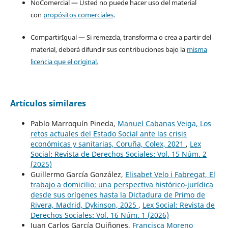
NoComercial — Usted no puede hacer uso del material
con
propósitos comerciales
.
CompartirIgual — Si remezcla, transforma o crea a partir del
material, deberá difundir sus contribuciones bajo la
misma
licencia que el original.
Artículos similares
Pablo Marroquín Pineda,
Manuel Cabanas Veiga, Los
retos actuales del Estado Social ante las crisis
económicas y sanitarias, Coruña, Colex, 2021
,
Lex
Social: Revista de Derechos Sociales: Vol. 15 Núm. 2
(2025)
Guillermo García González,
Elisabet Velo i Fabregat, El
trabajo a domicilio: una perspectiva histórico-jurídica
desde sus orígenes hasta la Dictadura de Primo de
Rivera, Madrid, Dykinson, 2025
,
Lex Social: Revista de
Derechos Sociales: Vol. 16 Núm. 1 (2026)
Juan Carlos García Quiñones,
Francisca Moreno