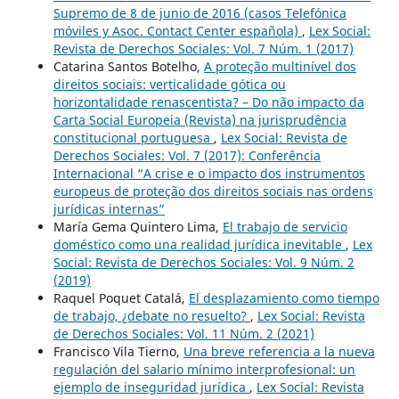
Supremo de 8 de junio de 2016 (casos Telefónica
móviles y Asoc. Contact Center española)
,
Lex Social:
Revista de Derechos Sociales: Vol. 7 Núm. 1 (2017)
Catarina Santos Botelho,
A proteção multinível dos
direitos sociais: verticalidade gótica ou
horizontalidade renascentista? – Do não impacto da
Carta Social Europeia (Revista) na jurisprudência
constitucional portuguesa
,
Lex Social: Revista de
Derechos Sociales: Vol. 7 (2017): Conferência
Internacional “A crise e o impacto dos instrumentos
europeus de proteção dos direitos sociais nas ordens
jurídicas internas”
María Gema Quintero Lima,
El trabajo de servicio
doméstico como una realidad jurídica inevitable
,
Lex
Social: Revista de Derechos Sociales: Vol. 9 Núm. 2
(2019)
Raquel Poquet Catalá,
El desplazamiento como tiempo
de trabajo, ¿debate no resuelto?
,
Lex Social: Revista
de Derechos Sociales: Vol. 11 Núm. 2 (2021)
Francisco Vila Tierno,
Una breve referencia a la nueva
regulación del salario mínimo interprofesional: un
ejemplo de inseguridad jurídica
,
Lex Social: Revista