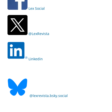
Lex Social
@LexRevista
Linkedin
@lexrevista.bsky.social