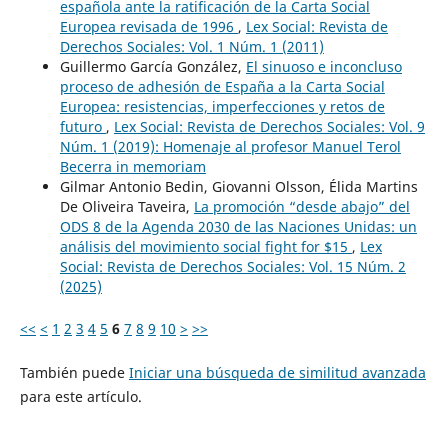
española ante la ratificación de la Carta Social
Europea revisada de 1996
,
Lex Social: Revista de
Derechos Sociales: Vol. 1 Núm. 1 (2011)
Guillermo García González,
El sinuoso e inconcluso
proceso de adhesión de España a la Carta Social
Europea: resistencias, imperfecciones y retos de
futuro
,
Lex Social: Revista de Derechos Sociales: Vol. 9
Núm. 1 (2019): Homenaje al profesor Manuel Terol
Becerra in memoriam
Gilmar Antonio Bedin, Giovanni Olsson, Élida Martins
De Oliveira Taveira,
La promoción “desde abajo” del
ODS 8 de la Agenda 2030 de las Naciones Unidas: un
análisis del movimiento social fight for $15
,
Lex
Social: Revista de Derechos Sociales: Vol. 15 Núm. 2
(2025)
<<
<
1
2
3
4
5
6
7
8
9
10
>
>>
También puede
Iniciar una búsqueda de similitud avanzada
para este artículo.