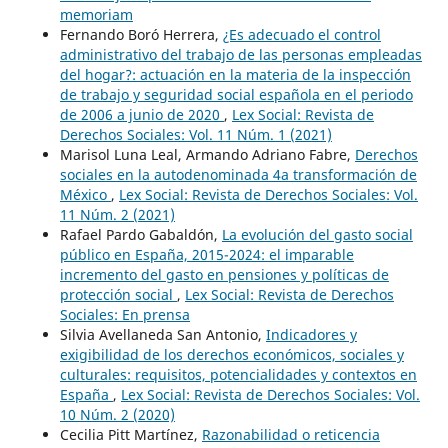
memoriam
Fernando Boró Herrera,
¿Es adecuado el control
administrativo del trabajo de las personas empleadas
del hogar?: actuación en la materia de la inspección
de trabajo y seguridad social española en el periodo
de 2006 a junio de 2020
,
Lex Social: Revista de
Derechos Sociales: Vol. 11 Núm. 1 (2021)
Marisol Luna Leal, Armando Adriano Fabre,
Derechos
sociales en la autodenominada 4a transformación de
México
,
Lex Social: Revista de Derechos Sociales: Vol.
11 Núm. 2 (2021)
Rafael Pardo Gabaldón,
La evolución del gasto social
público en España, 2015-2024: el imparable
incremento del gasto en pensiones y políticas de
protección social
,
Lex Social: Revista de Derechos
Sociales: En prensa
Silvia Avellaneda San Antonio,
Indicadores y
exigibilidad de los derechos económicos, sociales y
culturales: requisitos, potencialidades y contextos en
España
,
Lex Social: Revista de Derechos Sociales: Vol.
10 Núm. 2 (2020)
Cecilia Pitt Martínez,
Razonabilidad o reticencia