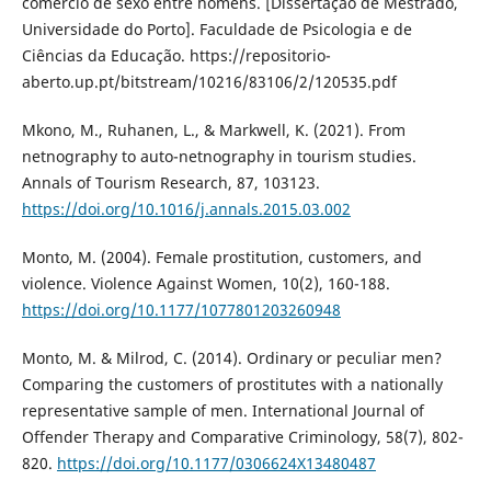
comércio de sexo entre homens. [Dissertação de Mestrado,
Universidade do Porto]. Faculdade de Psicologia e de
Ciências da Educação. https://repositorio-
aberto.up.pt/bitstream/10216/83106/2/120535.pdf
Mkono, M., Ruhanen, L., & Markwell, K. (2021). From
netnography to auto-netnography in tourism studies.
Annals of Tourism Research, 87, 103123.
https://doi.org/10.1016/j.annals.2015.03.002
Monto, M. (2004). Female prostitution, customers, and
violence. Violence Against Women, 10(2), 160-188.
https://doi.org/10.1177/1077801203260948
Monto, M. & Milrod, C. (2014). Ordinary or peculiar men?
Comparing the customers of prostitutes with a nationally
representative sample of men. International Journal of
Offender Therapy and Comparative Criminology, 58(7), 802-
820.
https://doi.org/10.1177/0306624X13480487