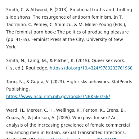
Smith, C. & Attwood, F. (2013). Emotional truths and thrilling
slide shows: The resurgence of antiporn feminism. In T.
Taormino, C. Penley, C. Shimizu, & M. Miller-Young (Eds.),
The feminist porn book: The politics of producing pleasure
(pp. 41-55). Feminist Press at the City, University of New
York.
Smith, N., Laing, M., & Pilcher, K. (2015). Queer sex work.
(1st ed.). Routledge.
https://doi.org/10.4324/9780203761960
Tariq, N., & Gupta, V. (2023). High risks behaviors. StatPearls
Publishing.
https://www.ncbi.nlm.nih.gov/books/NBK560756/
Ward, H., Mercer, C. H., Wellings, K., Fenton, K., Erens, B.,
Copas, A., & Johnson, A. (2005). Who pays for sex? An
analysis of the increasing prevalence of female commercial
sex among men in Britain. Sexual Transmitted Infections,