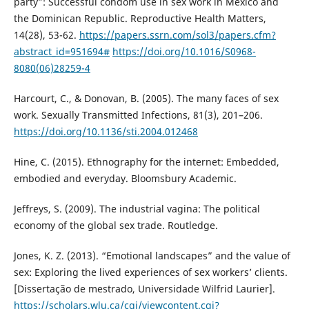
party”: Successful condom use in sex work in Mexico and
the Dominican Republic. Reproductive Health Matters,
14(28), 53-62.
https://papers.ssrn.com/sol3/papers.cfm?
abstract_id=951694#
https://doi.org/10.1016/S0968-
8080(06)28259-4
Harcourt, C., & Donovan, B. (2005). The many faces of sex
work. Sexually Transmitted Infections, 81(3), 201–206.
https://doi.org/10.1136/sti.2004.012468
Hine, C. (2015). Ethnography for the internet: Embedded,
embodied and everyday. Bloomsbury Academic.
Jeffreys, S. (2009). The industrial vagina: The political
economy of the global sex trade. Routledge.
Jones, K. Z. (2013). “Emotional landscapes” and the value of
sex: Exploring the lived experiences of sex workers’ clients.
[Dissertação de mestrado, Universidade Wilfrid Laurier].
https://scholars.wlu.ca/cgi/viewcontent.cgi?