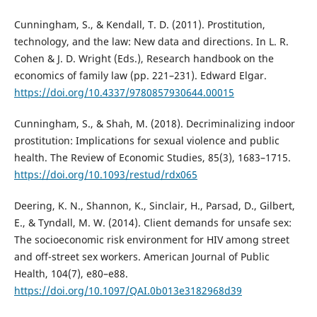
Cunningham, S., & Kendall, T. D. (2011). Prostitution,
technology, and the law: New data and directions. In L. R.
Cohen & J. D. Wright (Eds.), Research handbook on the
economics of family law (pp. 221–231). Edward Elgar.
https://doi.org/10.4337/9780857930644.00015
Cunningham, S., & Shah, M. (2018). Decriminalizing indoor
prostitution: Implications for sexual violence and public
health. The Review of Economic Studies, 85(3), 1683–1715.
https://doi.org/10.1093/restud/rdx065
Deering, K. N., Shannon, K., Sinclair, H., Parsad, D., Gilbert,
E., & Tyndall, M. W. (2014). Client demands for unsafe sex:
The socioeconomic risk environment for HIV among street
and off-street sex workers. American Journal of Public
Health, 104(7), e80–e88.
https://doi.org/10.1097/QAI.0b013e3182968d39