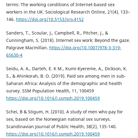
terms: The working conditions of Internet-based sex
workers in the UK. Sociological Research Online, 21(4), 133–
146.
https://doi.org/10.5153/sro.4152
Sanders, T., Scoular, J., Campbell, R., Pitcher, J., &
Cunningham, S. (2018). Internet sex work: Beyond the gaze.
Palgrave Macmillan.
https://doi.org/10.1007/978-3-319-
65630-4
Seidu, A. A., Darteh, E. K M., Kumi-Kyereme, A., Dickson, K.
S., & Ahinkorah, B. O. (2019). Paid sex among men in sub-
Saharan Africa: Analysis of the demographic and health
survey. SSM Population Health, 11, 100459
https://doi.org/10.1016/j.ssmph.2019.100459
Schei, B & Stigum, H. (2010). A study of men who pay for
sex, based on the Norwegian national sex surveys.
Scandinavian Journal of Public Health, 38(2), 135-140.
https://doi.org/10.1016/j.ssmph.2019.100459