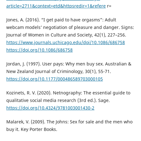
article=2711&context=etd&httpsredir=1&refere
r=
Jones, A. (2016). “I get paid to have orgasms”: Adult
webcam models’ negotiation of pleasure and danger. Signs:
Journal of Women in Culture and Society, 42(1), 227–256.
https://www.journals.uchicago.edu/doi/10.1086/686758
https://doi.org/10.1086/686758
Jordan, J. (1997). User pays: Why men buy sex. Australian &
New Zealand Journal of Criminology, 30(1), 55-71.
https://doi.org/10.1177/000486589703000105
Kozinets, R. V. (2020). Netnography: The essential guide to
qualitative social media research (3rd ed.). Sage.
https://doi.org/10.4324/9781003001430-2
Malarek, V. (2009). The Johns: Sex for sale and the men who
buy it. Key Porter Books.