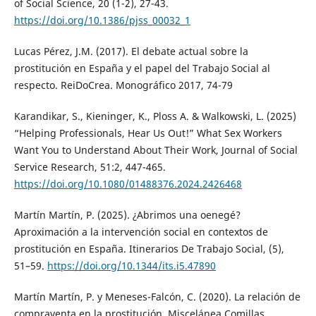
of Social Science, 20 (1-2), 27-43.
https://doi.org/10.1386/pjss_00032_1
Lucas Pérez, J.M. (2017). El debate actual sobre la
prostitución en España y el papel del Trabajo Social al
respecto. ReiDoCrea. Monográfico 2017, 74-79
Karandikar, S., Kieninger, K., Ploss A. & Walkowski, L. (2025)
“Helping Professionals, Hear Us Out!” What Sex Workers
Want You to Understand About Their Work, Journal of Social
Service Research, 51:2, 447-465.
https://doi.org/10.1080/01488376.2024.2426468
Martín Martín, P. (2025). ¿Abrimos una oenegé?
Aproximación a la intervención social en contextos de
prostitución en España. Itinerarios De Trabajo Social, (5),
51–59.
https://doi.org/10.1344/its.i5.47890
Martín Martín, P. y Meneses-Falcón, C. (2020). La relación de
compraventa en la prostitución. Miscelánea Comillas.