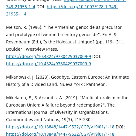
349-21955-1_4
DOI:
https://doi.org/10.1007/978-1-349-
21955-1_4
Melson, R. (1996). "The Armenian genocide as precursor
and prototype of twentieth-century genocide". En A. S.
Rosenbaum (Ed.), Is the Holocaust Unique? (pp. 119-131).
Boulder : Westview Press.
https://doi.org/10.4324/9780429037009-9
DOI:
https://doi.org/10.4324/9780429037009-9
Mikanowski, J. (2023). Goodbye, Eastern Europe: An Intimate
History of a Divided Land. Nueva York : Pantheon.
Mikelatou, E., & Arvanitís, A. (2019). "Multiculturalism in the
European Union: A failure beyond redemption?". The
International Journal of Diversity in Organizations,
Communities and Nations, 19(3), 215-230.
https://doi.org/10.18848/1447-9532/CGP/v19i01/1-18
DOI:
https://doi.org/10.18848/1447-9532/CGP/v19i01/1-18