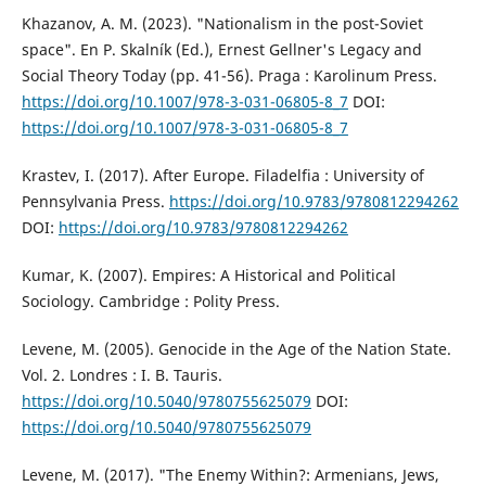
Khazanov, A. M. (2023). "Nationalism in the post-Soviet
space". En P. Skalník (Ed.), Ernest Gellner's Legacy and
Social Theory Today (pp. 41-56). Praga : Karolinum Press.
https://doi.org/10.1007/978-3-031-06805-8_7
DOI:
https://doi.org/10.1007/978-3-031-06805-8_7
Krastev, I. (2017). After Europe. Filadelfia : University of
Pennsylvania Press.
https://doi.org/10.9783/9780812294262
DOI:
https://doi.org/10.9783/9780812294262
Kumar, K. (2007). Empires: A Historical and Political
Sociology. Cambridge : Polity Press.
Levene, M. (2005). Genocide in the Age of the Nation State.
Vol. 2. Londres : I. B. Tauris.
https://doi.org/10.5040/9780755625079
DOI:
https://doi.org/10.5040/9780755625079
Levene, M. (2017). "The Enemy Within?: Armenians, Jews,