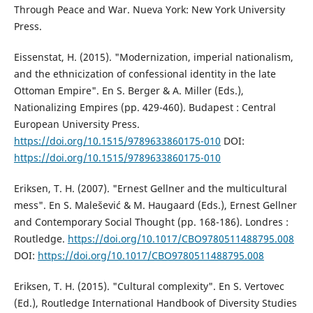
Through Peace and War. Nueva York: New York University
Press.
Eissenstat, H. (2015). "Modernization, imperial nationalism,
and the ethnicization of confessional identity in the late
Ottoman Empire". En S. Berger & A. Miller (Eds.),
Nationalizing Empires (pp. 429-460). Budapest : Central
European University Press.
https://doi.org/10.1515/9789633860175-010
DOI:
https://doi.org/10.1515/9789633860175-010
Eriksen, T. H. (2007). "Ernest Gellner and the multicultural
mess". En S. Malešević & M. Haugaard (Eds.), Ernest Gellner
and Contemporary Social Thought (pp. 168-186). Londres :
Routledge.
https://doi.org/10.1017/CBO9780511488795.008
DOI:
https://doi.org/10.1017/CBO9780511488795.008
Eriksen, T. H. (2015). "Cultural complexity". En S. Vertovec
(Ed.), Routledge International Handbook of Diversity Studies