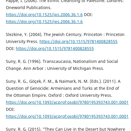
Pappé, I. (2006). The Ethnic Cleansing of Palestine. Londres:
Oneworld Publications.
https://doi.org/10.1525/jps.2006.36.1.6
DOI:
https://doi.org/10.1525/jps.2006.36.1.6
Slezkine, Y. (2004). The Jewish Century. Princeton : Princeton
University Press.
https://doi.org/10.1515/9781400828555
DOI:
https://doi.org/10.1515/9781400828555
Suny, R. G. (1996). Transcaucasia, Nationalism and Social
Change. Ann Arbor : University of Michigan Press.
Suny, R. G., Göçek, F. M., & Naimark, N. M. (Eds.). (2011). A
Question of Genocide: Armenians and Turks at the End of
the Ottoman Empire. Oxford : Oxford University Press.
https://doi.org/10.1093/acprof:osobl/9780195393743.001.0001
DOI:
https://doi.org/10.1093/acprof:osobl/9780195393743.001.0001
Suny, R. G. (2015). "They Can Live in the Desert but Nowhere