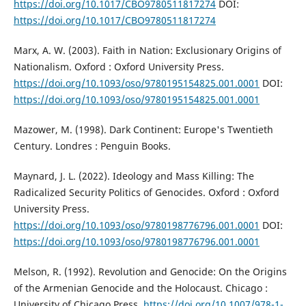
https://doi.org/10.1017/CBO9780511817274
DOI:
https://doi.org/10.1017/CBO9780511817274
Marx, A. W. (2003). Faith in Nation: Exclusionary Origins of
Nationalism. Oxford : Oxford University Press.
https://doi.org/10.1093/oso/9780195154825.001.0001
DOI:
https://doi.org/10.1093/oso/9780195154825.001.0001
Mazower, M. (1998). Dark Continent: Europe's Twentieth
Century. Londres : Penguin Books.
Maynard, J. L. (2022). Ideology and Mass Killing: The
Radicalized Security Politics of Genocides. Oxford : Oxford
University Press.
https://doi.org/10.1093/oso/9780198776796.001.0001
DOI:
https://doi.org/10.1093/oso/9780198776796.001.0001
Melson, R. (1992). Revolution and Genocide: On the Origins
of the Armenian Genocide and the Holocaust. Chicago :
University of Chicago Press.
https://doi.org/10.1007/978-1-