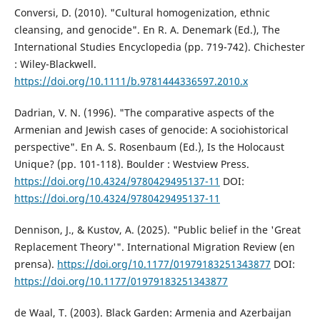
Conversi, D. (2010). "Cultural homogenization, ethnic
cleansing, and genocide". En R. A. Denemark (Ed.), The
International Studies Encyclopedia (pp. 719-742). Chichester
: Wiley-Blackwell.
https://doi.org/10.1111/b.9781444336597.2010.x
Dadrian, V. N. (1996). "The comparative aspects of the
Armenian and Jewish cases of genocide: A sociohistorical
perspective". En A. S. Rosenbaum (Ed.), Is the Holocaust
Unique? (pp. 101-118). Boulder : Westview Press.
https://doi.org/10.4324/9780429495137-11
DOI:
https://doi.org/10.4324/9780429495137-11
Dennison, J., & Kustov, A. (2025). "Public belief in the 'Great
Replacement Theory'". International Migration Review (en
prensa).
https://doi.org/10.1177/01979183251343877
DOI:
https://doi.org/10.1177/01979183251343877
de Waal, T. (2003). Black Garden: Armenia and Azerbaijan