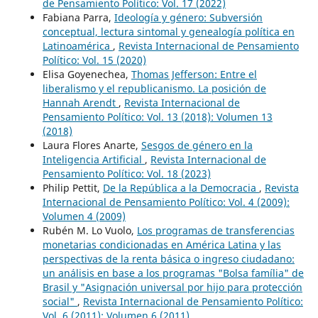
de Pensamiento Político: Vol. 17 (2022)
Fabiana Parra,
Ideología y género: Subversión
conceptual, lectura sintomal y genealogía política en
Latinoamérica
,
Revista Internacional de Pensamiento
Político: Vol. 15 (2020)
Elisa Goyenechea,
Thomas Jefferson: Entre el
liberalismo y el republicanismo. La posición de
Hannah Arendt
,
Revista Internacional de
Pensamiento Político: Vol. 13 (2018): Volumen 13
(2018)
Laura Flores Anarte,
Sesgos de género en la
Inteligencia Artificial
,
Revista Internacional de
Pensamiento Político: Vol. 18 (2023)
Philip Pettit,
De la República a la Democracia
,
Revista
Internacional de Pensamiento Político: Vol. 4 (2009):
Volumen 4 (2009)
Rubén M. Lo Vuolo,
Los programas de transferencias
monetarias condicionadas en América Latina y las
perspectivas de la renta básica o ingreso ciudadano:
un análisis en base a los programas "Bolsa família" de
Brasil y "Asignación universal por hijo para protección
social"
,
Revista Internacional de Pensamiento Político:
Vol. 6 (2011): Volumen 6 (2011)