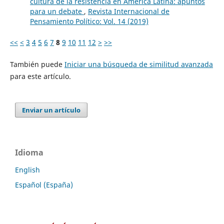
cultura de la resistencia en América Latina: apuntos
para un debate
,
Revista Internacional de
Pensamiento Político: Vol. 14 (2019)
<<
<
3
4
5
6
7
8
9
10
11
12
>
>>
También puede
Iniciar una búsqueda de similitud avanzada
para este artículo.
Enviar un artículo
Idioma
English
Español (España)