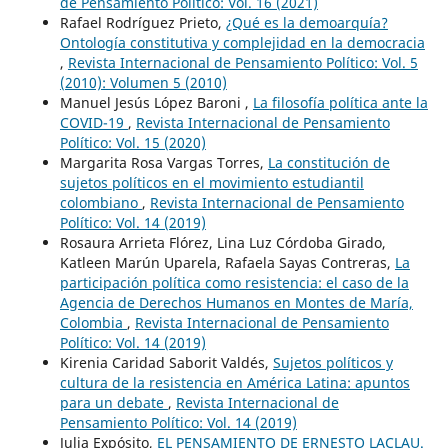
de Pensamiento Político: Vol. 16 (2021)
Rafael Rodríguez Prieto,
¿Qué es la demoarquía?
Ontología constitutiva y complejidad en la democracia
,
Revista Internacional de Pensamiento Político: Vol. 5
(2010): Volumen 5 (2010)
Manuel Jesús López Baroni ,
La filosofía política ante la
COVID-19
,
Revista Internacional de Pensamiento
Político: Vol. 15 (2020)
Margarita Rosa Vargas Torres,
La constitución de
sujetos políticos en el movimiento estudiantil
colombiano
,
Revista Internacional de Pensamiento
Político: Vol. 14 (2019)
Rosaura Arrieta Flórez, Lina Luz Córdoba Girado,
Katleen Marún Uparela, Rafaela Sayas Contreras,
La
participación política como resistencia: el caso de la
Agencia de Derechos Humanos en Montes de María,
Colombia
,
Revista Internacional de Pensamiento
Político: Vol. 14 (2019)
Kirenia Caridad Saborit Valdés,
Sujetos políticos y
cultura de la resistencia en América Latina: apuntos
para un debate
,
Revista Internacional de
Pensamiento Político: Vol. 14 (2019)
Julia Expósito,
EL PENSAMIENTO DE ERNESTO LACLAU.