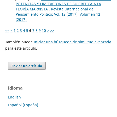
POTENCIAS Y LIMITACIONES DE SU CRÍTICA A LA
TEORÍA MARXISTA
,
Revista Internacional de
Pensamiento Político: Vol. 12 (2017): Volumen 12
(2017)
<<
<
1
2
3
4
5
6
7
8
9
10
>
>>
También puede
Iniciar una búsqueda de similitud avanzada
para este artículo.
Enviar un artículo
Idioma
English
Español (España)