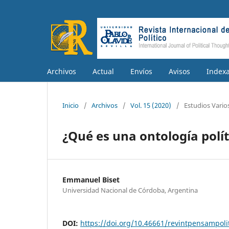
Archivos
Actual
Envíos
Avisos
Index
Inicio
/
Archivos
/
Vol. 15 (2020)
/
Estudios Vario
¿Qué es una ontología polít
Emmanuel Biset
Universidad Nacional de Córdoba, Argentina
DOI:
https://doi.org/10.46661/revintpensampoli