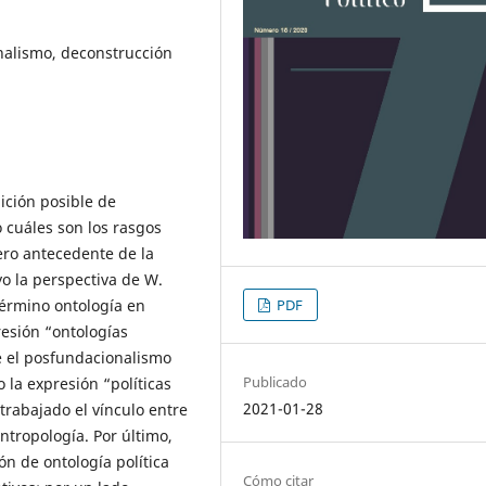
onalismo, deconstrucción
ición posible de
o cuáles son los rasgos
ero antecedente de la
yo la perspectiva de W.
término ontología en
PDF
resión “ontologías
e el posfundacionalismo
Publicado
o la expresión “políticas
2021-01-28
trabajado el vínculo entre
antropología. Por último,
n de ontología política
Cómo citar