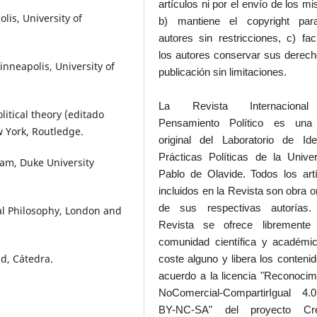
artículos ni por el envío de los m
lis, University of
b) mantiene el copyright par
autores sin restricciones, c) faci
los autores conservar sus derec
inneapolis, University of
publicación sin limitaciones.
La Revista Internaciona
itical theory (editado
Pensamiento Político es una
 York, Routledge.
original del Laboratorio de Id
Prácticas Políticas de la Unive
ham, Duke University
Pablo de Olavide. Todos los art
incluidos en la Revista son obra or
de sus respectivas autorías.
al Philosophy, London and
Revista se ofrece libremente
comunidad científica y académic
id, Cátedra.
coste alguno y libera los conteni
acuerdo a la licencia "Reconocim
NoComercial-CompartirIgual 4
BY-NC-SA" del proyecto Cre