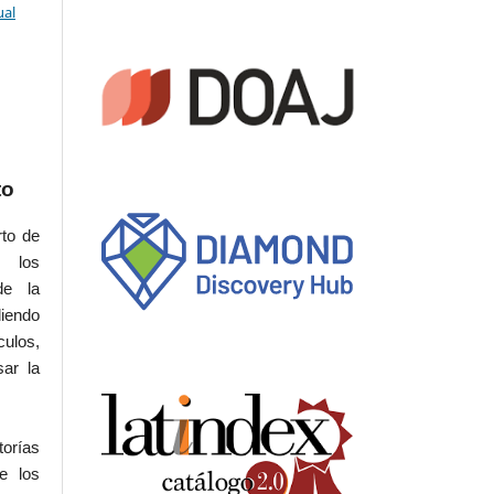
ual
to
rto de
s los
de la
iendo
culos,
sar la
torías
e los