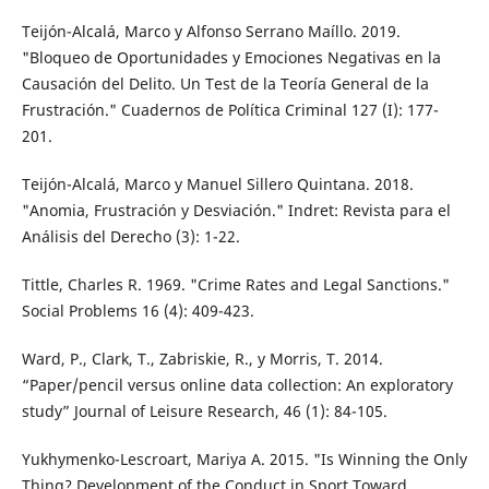
Teijón-Alcalá, Marco y Alfonso Serrano Maíllo. 2019.
"Bloqueo de Oportunidades y Emociones Negativas en la
Causación del Delito. Un Test de la Teoría General de la
Frustración." Cuadernos de Política Criminal 127 (I): 177-
201.
Teijón-Alcalá, Marco y Manuel Sillero Quintana. 2018.
"Anomia, Frustración y Desviación." Indret: Revista para el
Análisis del Derecho (3): 1-22.
Tittle, Charles R. 1969. "Crime Rates and Legal Sanctions."
Social Problems 16 (4): 409-423.
Ward, P., Clark, T., Zabriskie, R., y Morris, T. 2014.
“Paper/pencil versus online data collection: An exploratory
study” Journal of Leisure Research, 46 (1): 84-105.
Yukhymenko-Lescroart, Mariya A. 2015. "Is Winning the Only
Thing? Development of the Conduct in Sport Toward