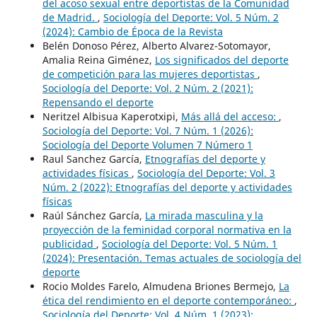
del acoso sexual entre deportistas de la Comunidad
de Madrid.
,
Sociología del Deporte: Vol. 5 Núm. 2
(2024): Cambio de Época de la Revista
Belén Donoso Pérez, Alberto Alvarez-Sotomayor,
Amalia Reina Giménez,
Los significados del deporte
de competición para las mujeres deportistas
,
Sociología del Deporte: Vol. 2 Núm. 2 (2021):
Repensando el deporte
Neritzel Albisua Kaperotxipi,
Más allá del acceso:
,
Sociología del Deporte: Vol. 7 Núm. 1 (2026):
Sociología del Deporte Volumen 7 Número 1
Raul Sanchez García,
Etnografías del deporte y
actividades físicas
,
Sociología del Deporte: Vol. 3
Núm. 2 (2022): Etnografías del deporte y actividades
físicas
Raúl Sánchez García,
La mirada masculina y la
proyección de la feminidad corporal normativa en la
publicidad
,
Sociología del Deporte: Vol. 5 Núm. 1
(2024): Presentación. Temas actuales de sociología del
deporte
Rocio Moldes Farelo, Almudena Briones Bermejo,
La
ética del rendimiento en el deporte contemporáneo:
,
Sociología del Deporte: Vol. 4 Núm. 1 (2023):