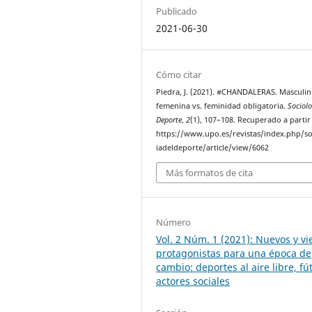
Publicado
2021-06-30
Cómo citar
Piedra, J. (2021). #CHANDALERAS. Masculi
femenina vs. feminidad obligatoria.
Sociolo
Deporte
,
2
(1), 107–108. Recuperado a partir
https://www.upo.es/revistas/index.php/so
iadeldeporte/article/view/6062
Más formatos de cita
Número
Vol. 2 Núm. 1 (2021): Nuevos y vi
protagonistas para una época de
cambio: deportes al aire libre, fú
actores sociales