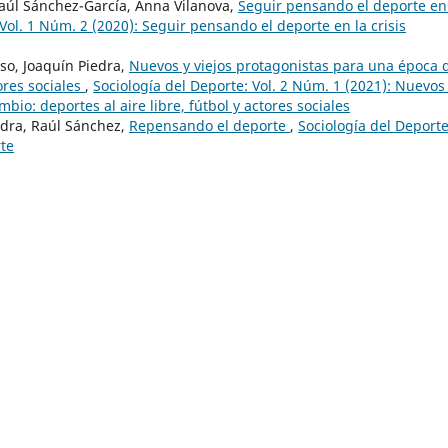
aúl Sánchez-García, Anna Vilanova,
Seguir pensando el deporte en
Vol. 1 Núm. 2 (2020): Seguir pensando el deporte en la crisis
so, Joaquín Piedra,
Nuevos y viejos protagonistas para una época 
tores sociales
,
Sociología del Deporte: Vol. 2 Núm. 1 (2021): Nuevos
io: deportes al aire libre, fútbol y actores sociales
edra, Raúl Sánchez,
Repensando el deporte
,
Sociología del Deporte
rte