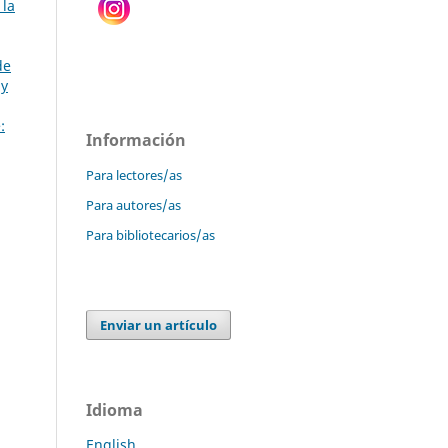
 la
de
 y
:
Información
Para lectores/as
Para autores/as
Para bibliotecarios/as
Enviar un artículo
Idioma
English