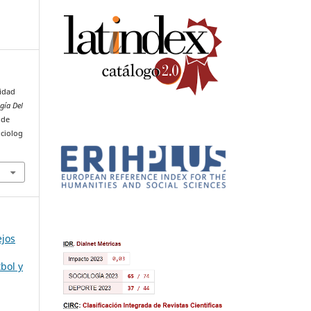
nidad
gía Del
 de
ciolog
ejos
tbol y