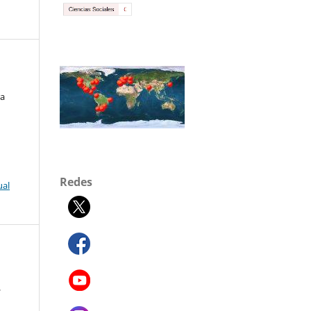
ra
Redes
ual
,