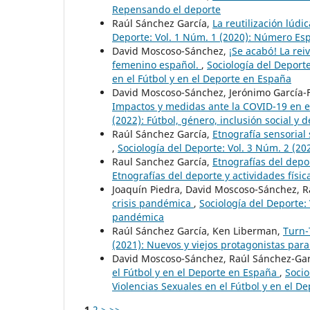
Repensando el deporte
Raúl Sánchez García,
La reutilización lúd
Deporte: Vol. 1 Núm. 1 (2020): Número Es
David Moscoso-Sánchez,
¡Se acabó! La rei
femenino español.
,
Sociología del Deport
en el Fútbol y en el Deporte en España
David Moscoso-Sánchez, Jerónimo García-F
Impactos y medidas ante la COVID-19 en e
(2022): Fútbol, género, inclusión social y 
Raúl Sánchez García,
Etnografía sensorial
,
Sociología del Deporte: Vol. 3 Núm. 2 (202
Raul Sanchez García,
Etnografías del depor
Etnografías del deporte y actividades físic
Joaquín Piedra, David Moscoso-Sánchez, R
crisis pandémica
,
Sociología del Deporte: 
pandémica
Raúl Sánchez García, Ken Liberman,
Turn-
(2021): Nuevos y viejos protagonistas para 
David Moscoso-Sánchez, Raúl Sánchez-Gar
el Fútbol y en el Deporte en España
,
Socio
Violencias Sexuales en el Fútbol y en el D
1
2
>
>>