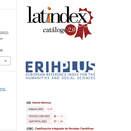
2022).
en
.
06
ero,