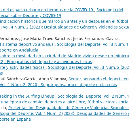
ica del espacio urbano en tiempos de la COVID-19
,
Sociología del
pecial sobre Deporte y COVID-19
vindicación histórica que marcó un antes y un después en el fútbol
e: Vol. 4 Núm. 2 (2023): Desigualdades de Género y Violencias Sexu
ernández, José María Trovo-Sánchez, Jesús Fernández-Gavira,
l sistema deportivo andaluz
,
Sociología del Deporte: Vol. 3 Núm. 1
deporte en Andalucía
 sobre la movilidad en la ciudad de Madrid vivida desde un minicru
2): Etnografías del deporte y actividades físicas
te y actividades físicas
,
Sociología del Deporte: Vol. 3 Núm. 2 (202
as
aúl Sánchez-García, Anna Vilanova,
Seguir pensando el deporte en
Vol. 1 Núm. 2 (2020): Seguir pensando el deporte en la crisis
Taking in the Surfing Lineup
,
Sociología del Deporte: Vol. 2 Núm. 
una época de cambio: deportes al aire libre, fútbol y actores socia
cía,
Presentación: Desigualdades de Género y Violencias Sexuales
logía del Deporte: Vol. 4 Núm. 2 (2023): Desigualdades de Género 
eporte en España