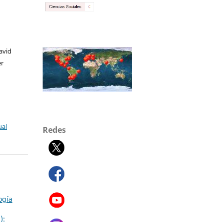
avid
er
ual
Redes
ogía
):