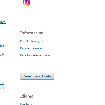
ales
Información
Para lectores/as
iser
Para autores/as
2):
Para bibliotecarios/as
 la
Enviar un artículo
1
les
 en
y
Idioma
English