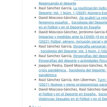
Repensando el deporte
Raúl Sánchez García,
La reutilización lúd
Deporte: Vol. 1 Núm. 1 (2020): Número Es
David Moscoso-Sánchez,
¡Se acabó! La rei
femenino español.
,
Sociología del Deport
en el Fútbol y en el Deporte en España
David Moscoso-Sánchez, Jerónimo García-F
Impactos y medidas ante la COVID-19 en e
(2022): Fútbol, género, inclusión social y 
Raúl Sánchez García,
Etnografía sensorial
,
Sociología del Deporte: Vol. 3 Núm. 2 (202
Raul Sanchez García,
Etnografías del depor
Etnografías del deporte y actividades físic
Joaquín Piedra, David Moscoso-Sánchez, R
crisis pandémica
,
Sociología del Deporte: 
pandémica
Raúl Sánchez García, Ken Liberman,
Turn-
(2021): Nuevos y viejos protagonistas para 
David Moscoso-Sánchez, Raúl Sánchez-Gar
el Fútbol y en el Deporte en España
,
Socio
Violencias Sexuales en el Fútbol y en el D
1
2
>
>>