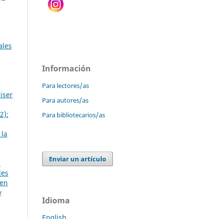
ales
Información
Para lectores/as
iser
Para autores/as
2):
Para bibliotecarios/as
 la
Enviar un artículo
1
les
 en
y
Idioma
English