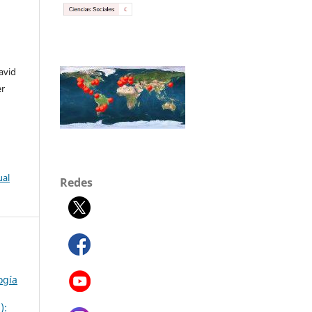
avid
er
ual
Redes
ogía
):