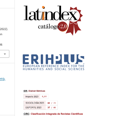
2022).
en
.
06
ero,