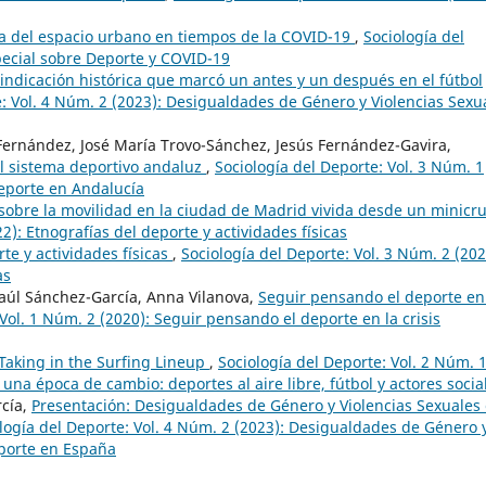
ica del espacio urbano en tiempos de la COVID-19
,
Sociología del
pecial sobre Deporte y COVID-19
vindicación histórica que marcó un antes y un después en el fútbol
e: Vol. 4 Núm. 2 (2023): Desigualdades de Género y Violencias Sexu
ernández, José María Trovo-Sánchez, Jesús Fernández-Gavira,
l sistema deportivo andaluz
,
Sociología del Deporte: Vol. 3 Núm. 1
deporte en Andalucía
 sobre la movilidad en la ciudad de Madrid vivida desde un minicru
2): Etnografías del deporte y actividades físicas
te y actividades físicas
,
Sociología del Deporte: Vol. 3 Núm. 2 (202
as
aúl Sánchez-García, Anna Vilanova,
Seguir pensando el deporte en
Vol. 1 Núm. 2 (2020): Seguir pensando el deporte en la crisis
Taking in the Surfing Lineup
,
Sociología del Deporte: Vol. 2 Núm. 
una época de cambio: deportes al aire libre, fútbol y actores socia
cía,
Presentación: Desigualdades de Género y Violencias Sexuales
logía del Deporte: Vol. 4 Núm. 2 (2023): Desigualdades de Género 
eporte en España