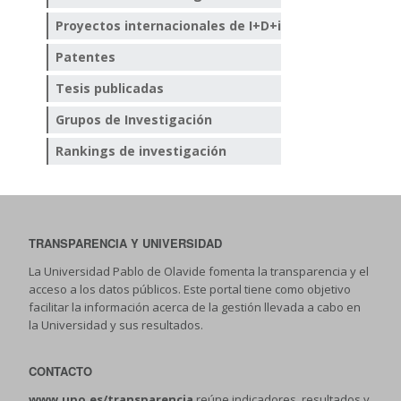
Proyectos internacionales de I+D+i
Patentes
Tesis publicadas
Grupos de Investigación
Rankings de investigación
TRANSPARENCIA Y UNIVERSIDAD
La Universidad Pablo de Olavide fomenta la transparencia y el
acceso a los datos públicos. Este portal tiene como objetivo
facilitar la información acerca de la gestión llevada a cabo en
la Universidad y sus resultados.
CONTACTO
www.upo.es/transparencia
reúne indicadores, resultados y