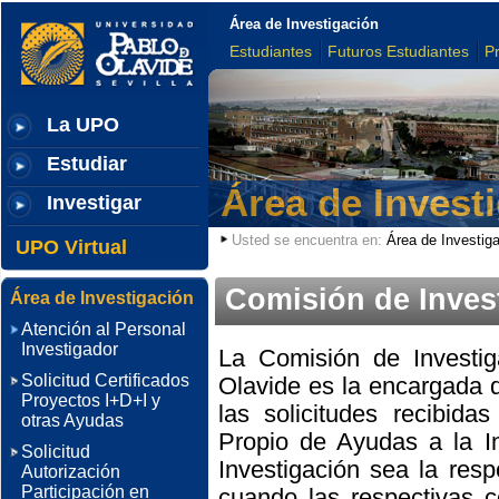
Área de Investigación
Estudiantes
Futuros Estudiantes
P
La UPO
Estudiar
Área de Invest
Investigar
Usted se encuentra en:
Área de Investig
UPO Virtual
Comisión de Inves
Área de Investigación
Atención al Personal
Investigador
La Comisión de Investig
Solicitud Certificados
Olavide es la encargada d
Proyectos I+D+I y
las solicitudes recibida
otras Ayudas
Propio de Ayudas a la I
Solicitud
Investigación sea la resp
Autorización
Participación en
cuando las respectivas c