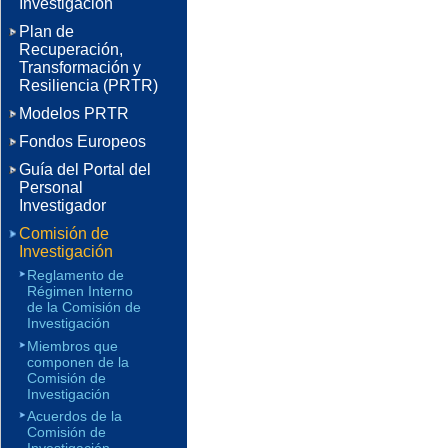
Investigación
Plan de
Recuperación,
Transformación y
Resiliencia (PRTR)
Modelos PRTR
Fondos Europeos
Guía del Portal del
Personal
Investigador
Comisión de
Investigación
Reglamento de
Régimen Interno
de la Comisión de
Investigación
Miembros que
componen de la
Comisión de
Investigación
Acuerdos de la
Comisión de