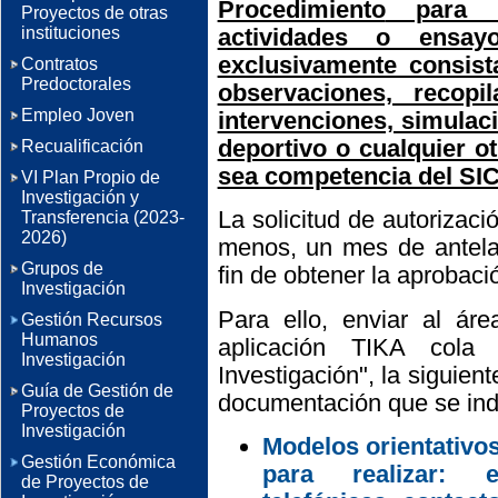
Procedimiento
para la
Proyectos de otras
actividades o ensa
instituciones
exclusivamente consista
Contratos
Predoctorales
observaciones, recopi
Empleo Joven
intervenciones, simulaci
deportivo o cualquier o
Recualificación
sea competencia del SI
VI Plan Propio de
Investigación y
La solicitud de autorizac
Transferencia (2023-
2026)
menos, un mes de antelaci
Grupos de
fin de obtener la aprobaci
Investigación
Para ello, enviar al áre
Gestión Recursos
Humanos
aplicación TIKA cola
Investigación
Investigación", la siguien
Guía de Gestión de
documentación que se indi
Proyectos de
Investigación
Modelos orientativo
Gestión Económica
para realizar: e
de Proyectos de