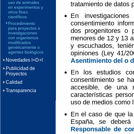
uso de animales
tratamiento de datos 
en experimentos y
otros fines
En investigacione
científicos
consentimiento infor
Procedimiento
para proyectos o
dos progenitores o 
investigaciones
menores de 12 y 13 a
con organismos
modificados
y escuchados, teni
genéticamente o
opiniones (Ley 41/20
agentes biológicos
Asentimiento del o 
Novedades I+D+I
Publicidad de
En los estudios co
Proyectos
consentimiento se ha
Calidad
accesible, de una
Transparencia
características pers
uso de medios como la 
En el caso de que la
España, se deberá
Responsable de con