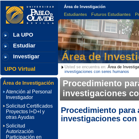
Área de Investigación
Estudiantes
Futuros Estudiantes
P
La UPO
Estudiar
Área de Invest
Investigar
Usted se encuentra en:
Área de Investig
UPO Virtual
investigaciones con seres humanos
Procedimiento para
Área de Investigación
investigaciones c
Atención al Personal
Investigador
Solicitud Certificados
Procedimiento para 
Proyectos I+D+I y
investigaciones co
otras Ayudas
Solicitud
Autorización
Participación en