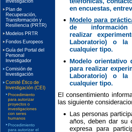
telefónicas, contact
Investigación
en encuestas, entrev
Plan de
Recuperación,
Modelo para práctic
Transformación y
Resiliencia (PRTR)
de informació
Modelos PRTR
realizar experime
Laboratorio) o la
Fondos Europeos
cualquier tipo.
Guía del Portal del
Personal
Modelo orientativo
Investigador
para realizar exper
Comisión de
Investigación
Laboratorio) o la
cualquier tipo.
Comité Ético de
Investigación (CEI)
El consentimiento inform
Procedimiento
para autorizar
las siguiente consideracio
proyectos o
investigaciones
Las personas partici
con seres
humanos
años, deben dar su 
Procedimiento
expresa para partici
para autorizar el