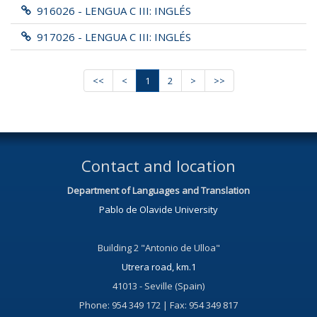
916026 - LENGUA C III: INGLÉS
917026 - LENGUA C III: INGLÉS
<<
<
1
2
>
>>
Contact and location
Department of Languages and Translation
Pablo de Olavide University
Building 2 "Antonio de Ulloa"
Utrera road, km.1
41013 - Seville (Spain)
Phone: 954 349 172 | Fax: 954 349 817