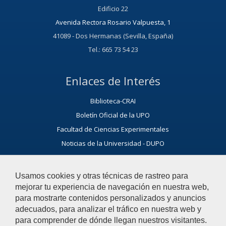
Edificio 22
Avenida Rectora Rosario Valpuesta, 1
41089 - Dos Hermanas (Sevilla, España)
Tel.: 665 73 54 23
Enlaces de Interés
Biblioteca-CRAI
Boletín Oficial de la UPO
Facultad de Ciencias Experimentales
Noticias de la Universidad - DUPO
ORIC - Oficina de Relaciones Internacionales y Cooperación
Usamos cookies y otras técnicas de rastreo para
OTRI - Oficina de Transferencia de Resultados de Investigación
mejorar tu experiencia de navegación en nuestra web,
Noticias del Departamento
para mostrarte contenidos personalizados y anuncios
adecuados, para analizar el tráfico en nuestra web y
Ayúdanos a mejorar
para comprender de dónde llegan nuestros visitantes.