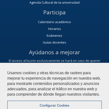
Agenda Cultural de la universidad
Participa
Calendario académico
Horarios
Exámenes
Guías docentes
Ayúdanos a mejorar
El acceso al buzón exclusivamente se hará en caso de querer
plantear cuestiones que se puedan calificar como una incidencia,
reclamación o sugerencia.
Usamos cookies y otras técnicas de rastreo para
Contacta con la Facultad de Ciencias del Deporte
mejorar tu experiencia de navegación en nuestra web,
para mostrarte contenidos personalizados y anuncios
adecuados, para analizar el tráfico en nuestra web y
© 2021 Universidad Pablo de Olavide - Facultad de Ciencias del
para comprender de dónde llegan nuestros visitantes.
Deporte
Configurar Cookies
Contactar
|
Aviso Legal
|
Política de privacidad
|