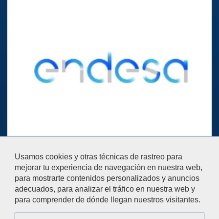
Ayúdanos a mejorar
Usamos cookies y otras técnicas de rastreo para
El acceso al buzón exclusivamente se hará en caso de querer
mejorar tu experiencia de navegación en nuestra web,
plantear cuestiones que se puedan calificar como una incidencia,
para mostrarte contenidos personalizados y anuncios
reclamación o sugerencia.
adecuados, para analizar el tráfico en nuestra web y
Contáctanos
para comprender de dónde llegan nuestros visitantes.