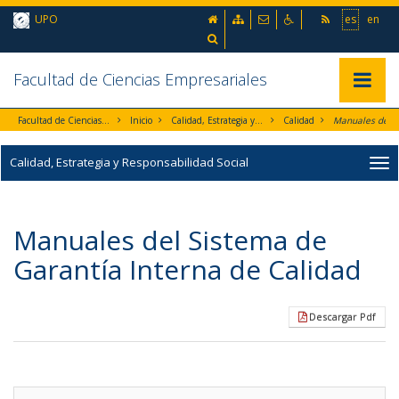
Ir al contenido principal de la página (alt + s)
inicio
Mapa web
Contacto
Accesibilidad
UPO
es
en
Ir a la cabecera de la página (alt + c)
Ir al pie de la página (alt + p)
Buscador
Ir al menú principal (alt + u)
Facultad de Ciencias Empresariales
Mostrar/
Facultad de Ciencias Empresariales
Inicio
Calidad, Estrategia y Responsabilidad Social
Calidad
Calidad, Estrategia y Responsabilidad Social
Manuales del Sistema de
Garantía Interna de Calidad
Descargar Pdf