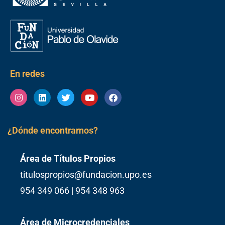
En redes
Instagram
Linkedin
Twitter
Youtube
Facebook
¿Dónde encontrarnos?
Área de Títulos Propios
titulospropios@fundacion.upo.es
954 349 066 | 954 348 963
Área de Microcredenciales