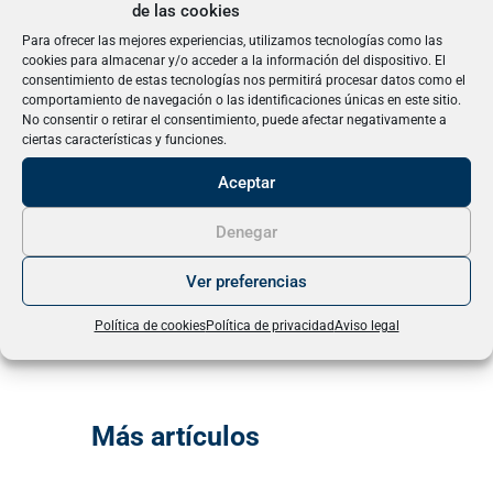
programa está f
inanciado por la Fundación ONCE y el
de las cookies
Fondo Social Europeo
y gestionado por la Fundación
Para ofrecer las mejores experiencias, utilizamos tecnologías como las
cookies para almacenar y/o acceder a la información del dispositivo. El
Universidad Pablo de Olavide. Además, cuenta con la
consentimiento de estas tecnologías nos permitirá procesar datos como el
comportamiento de navegación o las identificaciones únicas en este sitio.
colaboración de entidades especializadas como la
No consentir o retirar el consentimiento, puede afectar negativamente a
ciertas características y funciones.
Asociación Paz y Bien y Down Sevilla.
Aceptar
Más información:
Formación para el empleo y la
Denegar
vida autónoma de personas con discapacidad
Ver preferencias
intelectual (FEVIDA)
Política de cookies
Política de privacidad
Aviso legal
Más artículos