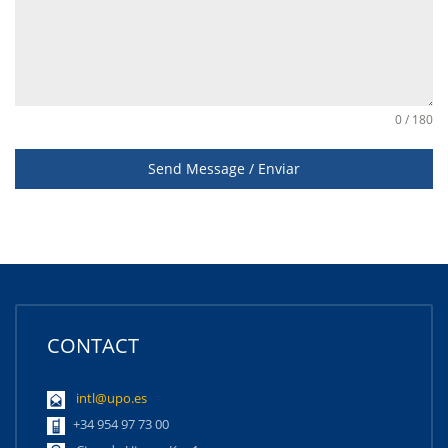
0 / 180
Send Message / Enviar
CONTACT
intl@upo.es
+34 954 97 73 00