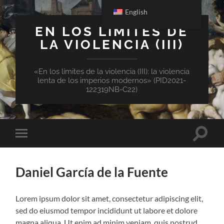
English
EN LOS LÍMITES DE
LA VIOLENCIA (III)
«En los límites de la violencia (III): la violencia
lenta de los imperios modernos» (PID2021-
122319NB-C22)
Toggle
Toggle
search
mobile
field
menu
Daniel García de la Fuente
Lorem ipsum dolor sit amet, consectetur adipiscing elit,
sed do eiusmod tempor incididunt ut labore et dolore
magna aliqua. Ut enim ad minim veniam, quis nostrud