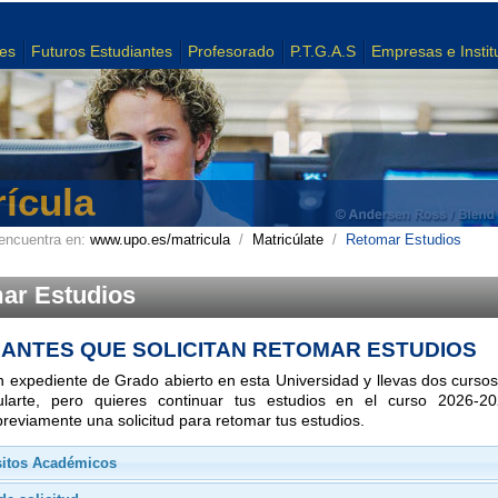
tes
Futuros Estudiantes
Profesorado
P.T.G.A.S
Empresas e Instit
ícula
encuentra en:
www.upo.es/matricula
/
Matricúlate
/
Retomar Estudios
ar Estudios
IANTES QUE SOLICITAN RETOMAR ESTUDIOS
un expediente de Grado abierto en esta Universidad y llevas dos curs
cularte, pero quieres continuar tus estudios en el curso 2026-2
previamente una solicitud para retomar tus estudios.
sitos Académicos