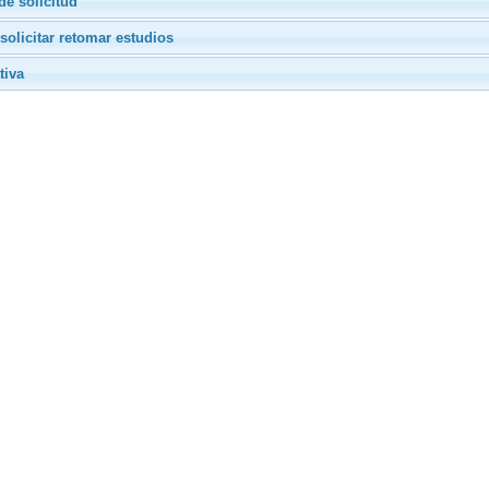
de solicitud
olicitar retomar estudios
tiva