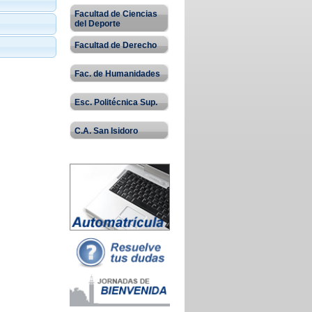
Facultad de Ciencias
del Deporte
Facultad de Derecho
Fac. de Humanidades
Esc. Politécnica Sup.
C.A. San Isidoro