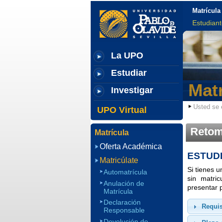
Matrícula
Estudian
La UPO
Estudiar
Matr
Investigar
Usted se 
UPO Virtual
Retom
Matrícula
Oferta Académica
ESTUD
Matricúlate
Si tienes 
Automatrícula
sin matri
Anulación de
presentar 
Matrícula
Declaración
Requi
Responsable
Devolución de