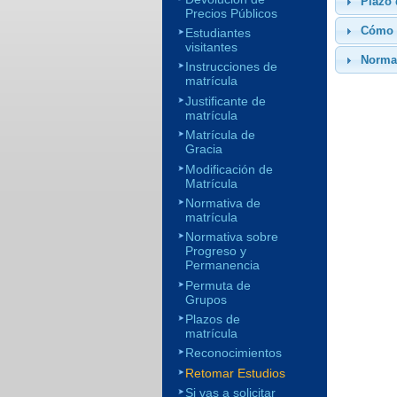
Plazo 
Precios Públicos
Cómo s
Estudiantes
visitantes
Norma
Instrucciones de
matrícula
Justificante de
matrícula
Matrícula de
Gracia
Modificación de
Matrícula
Normativa de
matrícula
Normativa sobre
Progreso y
Permanencia
Permuta de
Grupos
Plazos de
matrícula
Reconocimientos
Retomar Estudios
Si vas a solicitar