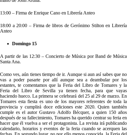
mano de John Ardila.
13:00 – Firma de Enrique Cano en Librería Anteo
18:00 a 20:00 – Firma de libros de Gerónimo Stilton en Librería
Anteo
Domingo 15
A partir de las 12:30 – Concierto de Música por Band de Música
Santa Ana.
Como ves, aún tienes tiempo de ir. Aunque si aun así sabes que no
vas a poder pasarte por allí aunque sea a deambular por los
estantes, te comentamos que la Feria del Libro de Tomares y la
Feria del Libro de Sevilla ya tienen fecha, para que vayas
haciendo hueco. La primera se celebrará del 25 al 29 de marzo. En
Tomares esta fiesta es uno de los mayores referentes de toda la
provincia y cumplirá doce ediciones este 2020. Quien también
cumple es el autor Gustavo Adolfo Bécquer, a quien 150 años
después de su fallecimiento, Tomares ha querido centrar su feria en
hacer que él vuelva a ser el protagonista. La revista irá publicando
calendario, horarios y eventos de la feria cuando se acerquen las
fechas. En segundo lugar, no por ello menos conocida, la Feria del