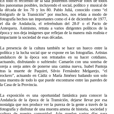
En todo el recorrido de la sala podremos observar fotos de todos
los panoramas posibles, incluyendo el social, político y musical de
la década de los 70 y los 80. Pablo Juliá, conocido como “el
fotógrafo de la Transición” por muchos, nos relata a modo de
fotografía hechos tan importantes como el 4 de diciembre de 1977,
el día de Andalucía, el referéndum del 28-F o el Pacto de
Antequera. Asimismo, retrata a varios dirigentes políticos de la
época y nos deja imágenes que reflejan de la manera más realista e
impactante la sociedad de esas décadas.
La presencia de la cultura también se hace un hueco entre la
política y la lucha social que se expone en las fotografías. Artistas
andaluces de la época son retratados en su hacer cotidiano,
actuando, disfrutando o sufriendo: Camarón con una sonrisa de
oreja a oreja antes de ponerse una camisa nueva, Isabel Pantoja
tras la muerte de Paquirri, Silvio Fernández Melgarejo, “el
rockero”, actuando en Cádiz o María Jiménez bailando son solo
una muestra de todo lo que puede encontrarse entre las paredes de
la Casa de la Provincia.
La exposición es una oportunidad fantástica para conocer la
Andalucía de la época de la Transición, dejarse llevar por esa
nostalgia que nos produce ver la pureza de la gente a través de la
fotografía y disfrutar de una muestra amena de historia, sociedad y
cultura de nuestra comunidad. Aún quedan varios días para