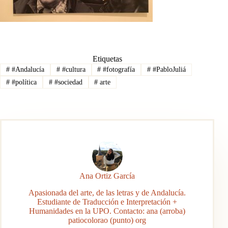
Etiquetas
#
#Andalucía
#
#cultura
#
#fotografía
#
#PabloJuliá
#
#política
#
#sociedad
#
arte
Ana Ortiz García
Apasionada del arte, de las letras y de Andalucía.
Estudiante de Traducción e Interpretación +
Humanidades en la UPO. Contacto: ana (arroba)
patiocolorao (punto) org