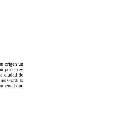
 su origen un
r por el rey
la ciudad de
Luis Gordillo
numental que