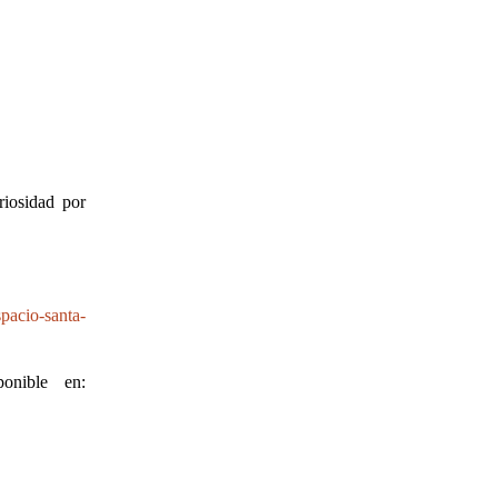
riosidad por
spacio-santa-
onible en: