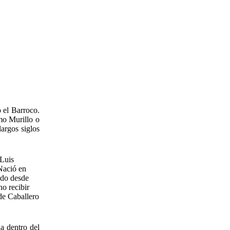
o el Barroco.
omo Murillo o
argos siglos
 Luis
 Nació en
ndo desde
ho recibir
de Caballero
da dentro del