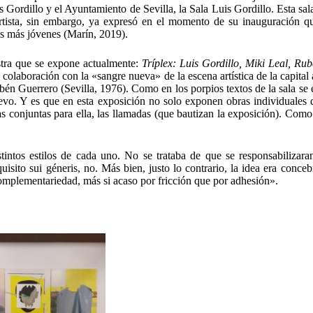
Gordillo y el Ayuntamiento de Sevilla, la Sala Luis Gordillo. Esta sal
artista, sin embargo, ya expresó en el momento de su inauguración q
res más jóvenes (Marín, 2019).
estra que se expone actualmente:
Tríplex: Luis Gordillo, Miki Leal, Ru
colaboración con la «sangre nueva» de la escena artística de la capital
bén Guerrero (Sevilla, 1976). Como en los porpios textos de la sala se 
uevo. Y es que en esta exposición no solo exponen obras individuales 
s conjuntas para ella, las llamadas (que bautizan la exposición). Como
intos estilos de cada uno. No se trataba de que se responsabilizar
ito sui géneris, no. Más bien, justo lo contrario, la idea era concebi
 complementariedad, más si acaso por fricción que por adhesión».