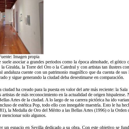
: Imagen propia
 se suele asociar a grandes periodos como la época almohade, el gótico 
la Giralda, la Torre del Oro o la Catedral y con artistas tan ilustres c
al andaluza cuente con un patrimonio magnífico que da cuenta de sus l
nerado y sigue generando la ciudad deba desestimarse en comparación.
a ciudad ha creado para la puesta en valor del arte más reciente: la Sala
os artistas de más reconocimiento en la actualidad de origen hispalense.
llas Artes de la ciudad. A lo largo de su carrera pictórica ha ido varia
ncluso de estética Pop, todo ello con innegable maestría. Esto le ha hec
1), la Medalla de Oro del Mérito a las Bellas Artes (1996) o la Orden 
or mencionar solo algunos.
ner un espacio en Sevilla dedicado a su obra. Con este objetivo se fun