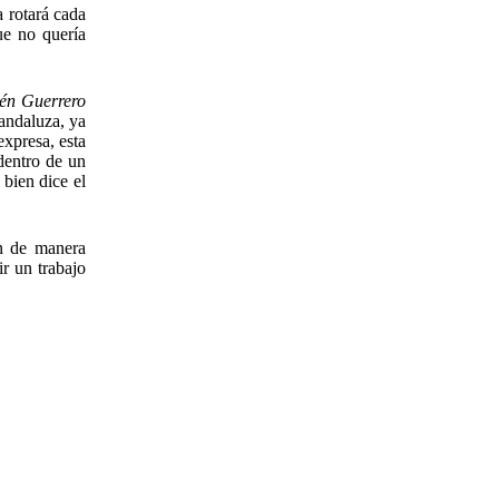
a rotará cada
ue no quería
bén Guerrero
 andaluza, ya
expresa, esta
dentro de un
 bien dice el
an de manera
r un trabajo