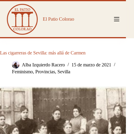
Saltar
al
contenido
El Patio Colorao
Las cigarreras de Sevilla: más allá de Carmen
Alba Izquierdo Racero
15 de marzo de 2021
Feminismo
,
Provincias
,
Sevilla