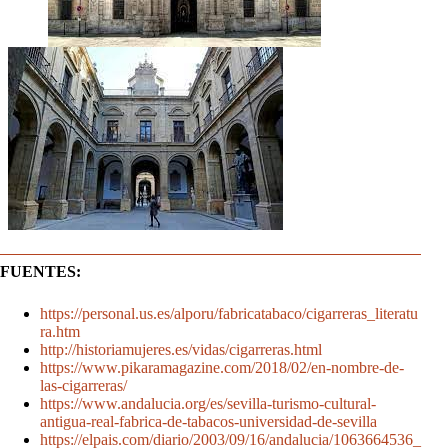
FUENTES:
https://personal.us.es/alporu/fabricatabaco/cigarreras_literatu
ra.htm
http://historiamujeres.es/vidas/cigarreras.html
https://www.pikaramagazine.com/2018/02/en-nombre-de-
las-cigarreras/
https://www.andalucia.org/es/sevilla-turismo-cultural-
antigua-real-fabrica-de-tabacos-universidad-de-sevilla
https://elpais.com/diario/2003/09/16/andalucia/1063664536_