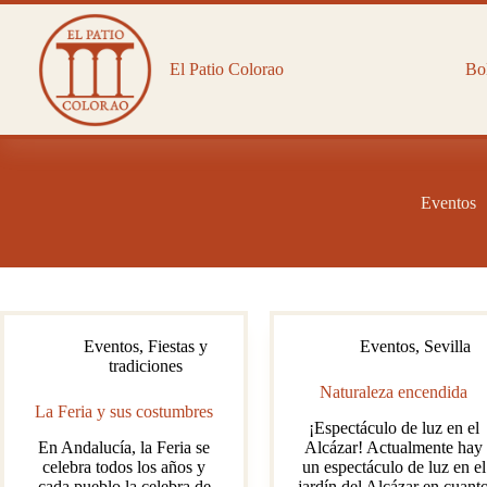
Saltar
al
contenido
El Patio Colorao
Bol
Eventos
Eventos
,
Fiestas y
Eventos
,
Sevilla
tradiciones
Naturaleza encendida
La Feria y sus costumbres
¡Espectáculo de luz en el
En Andalucía, la Feria se
Alcázar! Actualmente hay
celebra todos los años y
un espectáculo de luz en el
cada pueblo la celebra de
jardín del Alcázar en cuant