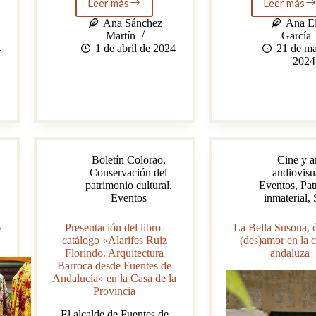
Leer más
Leer más
Feria
λ:
de
558-
Ana Sánchez
Ana El
Abril:
570
Martín
García
¿moda
nm.
4
1 de abril de 2024
21 de ma
o
La
2024
tradición?
onda
de
Juan
Laco
Boletín Colorao
,
Cine y a
Conservación del
audiovisu
patrimonio cultural
,
Eventos
,
Pat
Eventos
inmaterial
,
y
Presentación del libro-
La Bella Susona, 
catálogo «Alarifes Ruiz
(des)amor en la c
Florindo. Arquitectura
andaluza
Barroca desde Fuentes de
Andalucía» en la Casa de la
Provincia
El alcalde de Fuentes de