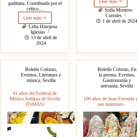
Leer más
gaditana. Coordinada por el
Exposición
crítico…
Van
Sofía Montero
Gogh
Corrales
Leer más
Visita
«Grandes
1 de abril de 202
la
éxitos»
Lidia Hinojosa
exposición
Iglesias
‘Ars
13 de abril de
Picturae.
2024
Las
amplias
líneas
de
Boletín Colorao
,
Boletín Colorao
,
En
la
Eventos
,
Literatura y
la prensa
,
Eventos
,
pintura
música
,
Sevilla
Gastronomía y
en
artesanía
,
Sevilla
Jerez’.
41 años del Festival de
Música Antigua de Sevilla
100 años de Juan Foronda 
(FeMÀS)
sus mantones