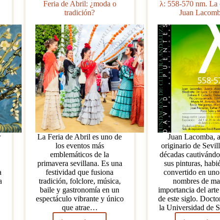
Feria de Abril: ¿moda o
λ: 558-570 nm. La
tradición?
Juan Lacom
r
La Feria de Abril es uno de
Juan Lacomba, ar
los eventos más
originario de Sevill
emblemáticos de la
décadas cautivánd
primavera sevillana. Es una
sus pinturas, hab
a
festividad que fusiona
convertido en uno
a
tradición, folclore, música,
nombres de ma
baile y gastronomía en un
importancia del art
espectáculo vibrante y único
de este siglo. Doct
que atrae…
la Universidad de 