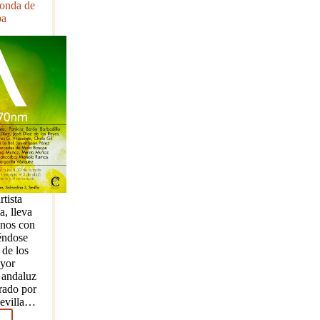
 onda de
ba
tista
a, lleva
onos con
iéndose
 de los
yor
e andaluz
orado por
Sevilla…