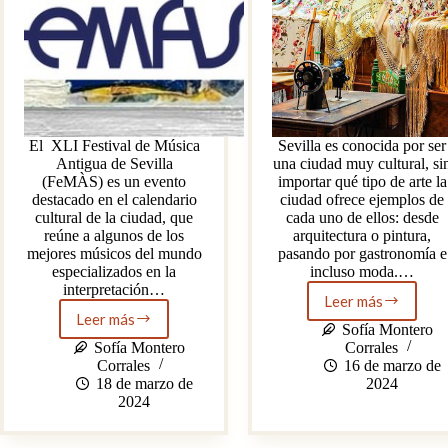
El XLI Festival de Música
Sevilla es conocida por ser
Antigua de Sevilla
una ciudad muy cultural, si
(FeMÀS) es un evento
importar qué tipo de arte la
destacado en el calendario
ciudad ofrece ejemplos de
cultural de la ciudad, que
cada uno de ellos: desde
reúne a algunos de los
arquitectura o pintura,
mejores músicos del mundo
pasando por gastronomía e
especializados en la
incluso moda.…
interpretación…
Leer más
100
Leer más
41
años
Sofía Montero
años
de
Sofía Montero
Corrales
del
Juan
Corrales
16 de marzo de
Festival
Foronda
18 de marzo de
2024
de
y
2024
Música
sus
Antigua
mantones