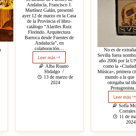
Andalucía, Francisco J.
Martínez Galán, presentó
ayer 12 de marzo en la Casa
de la Provincia el libro-
catálogo “Alarifes Ruiz
Florindo. Arquitectura
Barroca desde Fuentes de
Andalucía”, en
colaboración…
n
No es de extraña
Sevilla fuera nombr
Leer más
Presentación
año 2006 por la
del
Alba Ruano
como la «Ciudad 
libro-
Hidalgo
Música», primera ci
catálogo
13 de marzo de
mundo a la que 
«Alarifes
2024
otorgaba tal tít
Ruiz
Protagonist
Florindo.
Leer más
Arquitectura
La
Barroca
Bella
Sofía Mo
desde
Suson
Corrales
Fuentes
óper
11 de ma
de
y
2024
Andalucía»
(des)
en
en