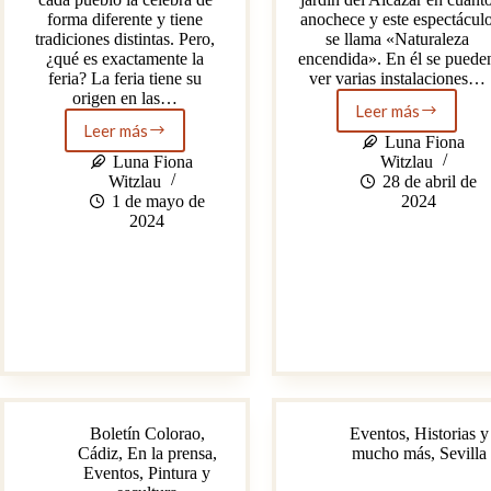
forma diferente y tiene
anochece y este espectácul
tradiciones distintas. Pero,
se llama «Naturaleza
¿qué es exactamente la
encendida». En él se puede
feria? La feria tiene su
ver varias instalaciones…
origen en las…
Leer más
Naturaleza
Leer más
La
encendida
Luna Fiona
Feria
Luna Fiona
Witzlau
y
Witzlau
28 de abril de
sus
1 de mayo de
2024
costumbres
2024
Boletín Colorao
,
Eventos
,
Historias y
Cádiz
,
En la prensa
,
mucho más
,
Sevilla
Eventos
,
Pintura y