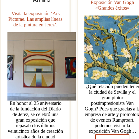
escultura
Exposición Van Gogh
«Grandes éxitos»
Visita la exposición ‘Ars
Picturae. Las amplias líneas
de la pintura en Jerez’.
¿Qué relación pueden tene
la ciudad de Sevilla y el
gran pintor
En honor al 25 aniversario
postimpresionista Van
de la fundación del Diario
Gogh? Pues que gracias a l
de Jerez, se celebró una
empresa de arte y promotor
gran exposición que
de eventos Ramproart,
repasaba los últimos
podemos visitar la
veinticinco años de creación
exposición Van Gogh…
artística de la ciudad