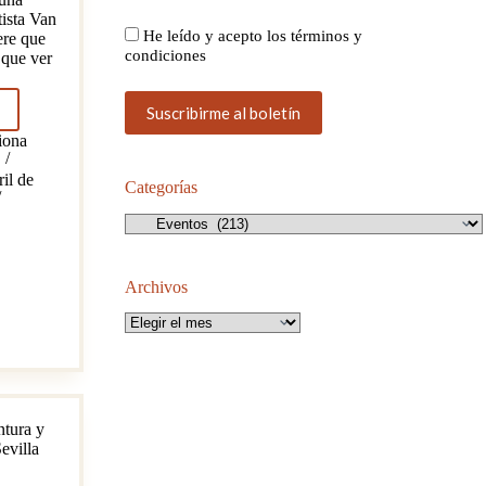
tista Van
He leído y acepto los términos y
ere que
condiciones
 que ver
iona
a
ril de
Categorías
Categorías
Archivos
Archivos
ntura y
evilla