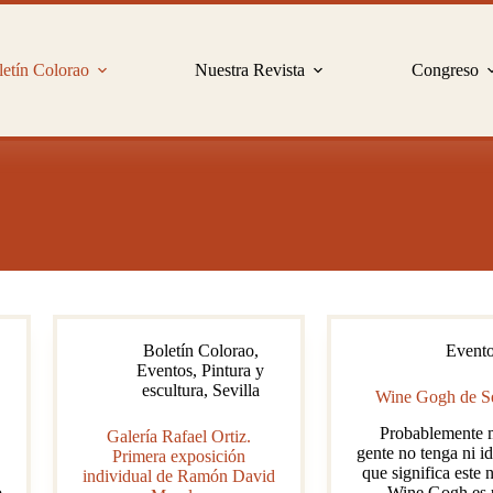
etín Colorao
Nuestra Revista
Congreso
Boletín Colorao
,
Event
Eventos
,
Pintura y
escultura
,
Sevilla
Wine Gogh de Se
Probablemente 
Galería Rafael Ortiz.
gente no tenga ni id
Primera exposición
que significa este
individual de Ramón David
o
Wine Gogh es 