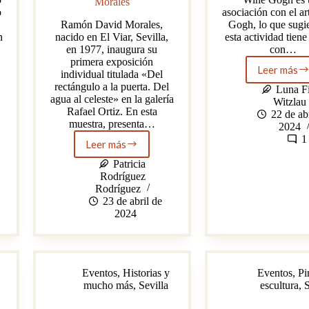
Morales
o
asociación con el ar
Ramón David Morales,
Gogh, lo que sugi
n
nacido en El Viar, Sevilla,
esta actividad tiene
en 1977, inaugura su
con…
primera exposición
Leer más
individual titulada «Del
Wine
rectángulo a la puerta. Del
Gogh
Luna F
agua al celeste» en la galería
de
Witzlau
Rafael Ortiz. En esta
Sevill
22 de ab
muestra, presenta…
2024
1
Leer más
Galería
Rafael
Patricia
Ortiz.
Rodríguez
Primera
Rodríguez
exposición
23 de abril de
individual
2024
de
Ramón
David
Morales
Eventos
,
Historias y
Eventos
,
Pi
mucho más
,
Sevilla
escultura
,
S