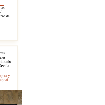
ías
rzo de
mba
rtes
ales
,
rimonio
Sevilla
ópera y
apital