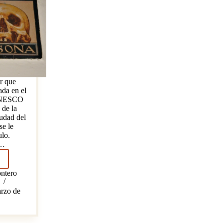
r que
ada en el
 UNESCO
de la
udad del
se le
ulo.
a…
ntero
a,
a
rzo de
amor